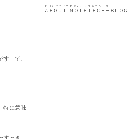
超日記について
私のnote
技術エントリー
ABOUT
NOTE
TECH-BLOG
です。で、
。特に意味
〜すっき