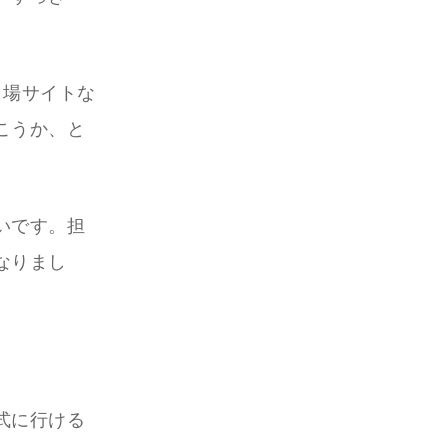
り場サイトな
こうか、と
いです。担
なりまし
式に行ける