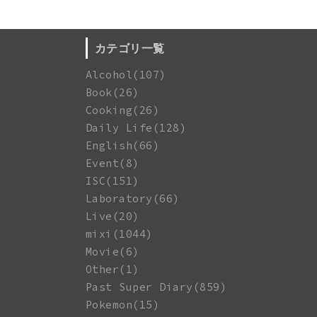
カテゴリ一覧
Alcohol(107)
Book(26)
Cooking(26)
Daily Life(128)
English(66)
Event(8)
ISC(151)
Laboratory(66)
Live(20)
mixi(1044)
Movie(6)
Other(1)
Past Super Diary(859)
Pokemon(15)