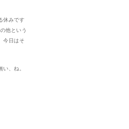
る休みです
その他という
。今日はそ
無い、ね。