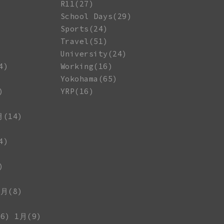
R11(27)
School Days(29)
Sports(24)
Travel(51)
University(24)
4)
Working(16)
Yokohama(65)
)
YRP(16)
月(14)
4)
)
1月(8)
6)
1月(9)