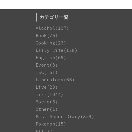
カテゴリ一覧
Alcohol(107)
Book(26)
Cooking(26)
Daily Life(128)
English(66)
Event(8)
ISC(151)
Laboratory(66)
Live(20)
mixi(1044)
Movie(6)
Other(1)
Past Super Diary(859)
Pokemon(15)
R11(27)