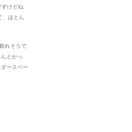
ですけどね
て、ほとん
で観れそうで
なんとかっ
はダースベー