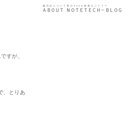
超日記について
私のnote
技術エントリー
ABOUT
NOTE
TECH-BLOG
んですが、
で、とりあ