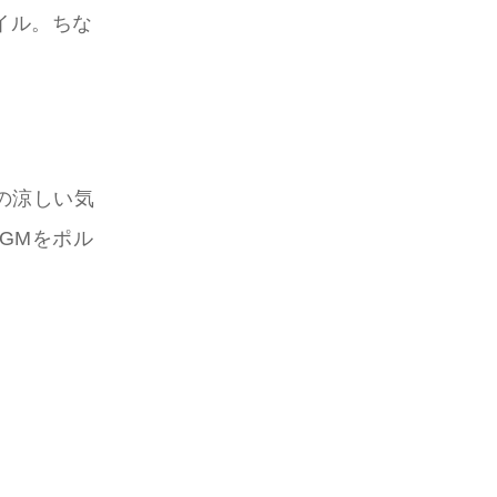
イル。ちな
の涼しい気
BGMをポル