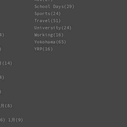
School Days(29)
Sports(24)
Travel(51)
University(24)
4)
Working(16)
Yokohama(65)
)
YRP(16)
月(14)
4)
)
1月(8)
6)
1月(9)