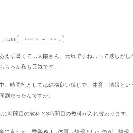
 12:00
Past Super Diary
あえず暑くて…太陽さん、元気ですね…って感じがし
もちろん私も元気です。
中、時間割としては結構良い感じで、体育→情報とい
間割だったんですが、
は1時間目の教科と3時間目の教科が入れ替わります。
単に言うと、数学�U→体育→情報というのが、情報