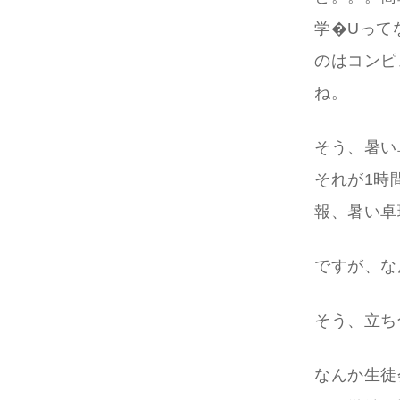
学�Uって
のはコンピ
ね。
そう、暑い
それが1時
報、暑い卓
ですが、な
そう、立ち
なんか生徒