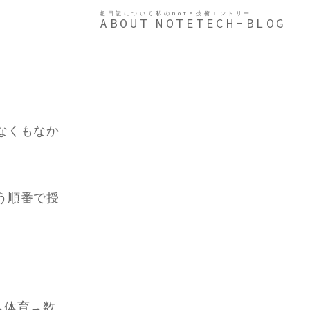
超日記について
私のnote
技術エントリー
ABOUT
NOTE
TECH-BLOG
なくもなか
う順番で授
→体育→数