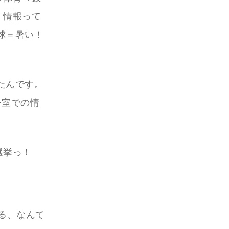
、情報って
球＝暑い！
たんです。
ー室での情
選挙っ！
る、なんて