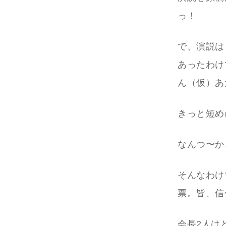
っ！
で、演説は
あったわけ
ん（仮）あ
きっと短め
なんつ〜か
そんなわけ
票。皆、信
会長2人は