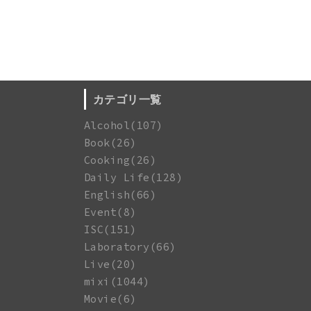
カテゴリ一覧
Alcohol(107)
Book(26)
Cooking(26)
Daily Life(128)
English(66)
Event(8)
ISC(151)
Laboratory(66)
Live(20)
mixi(1044)
Movie(6)