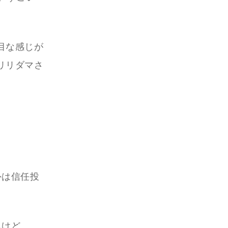
目な感じが
リリダマさ
外は信任投
んけど。