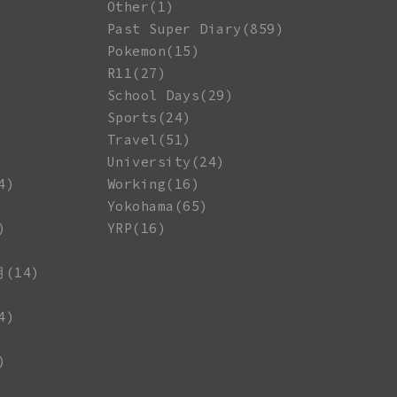
Other(1)
Past Super Diary(859)
Pokemon(15)
R11(27)
School Days(29)
Sports(24)
Travel(51)
University(24)
4)
Working(16)
Yokohama(65)
)
YRP(16)
月(14)
4)
)