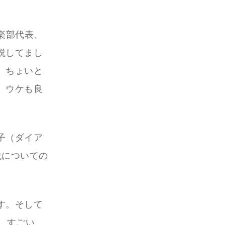
楽部代表、
説してまし
、ちょいと
、ウケも良
子（ダイア
説についての
す。そして
。すごい