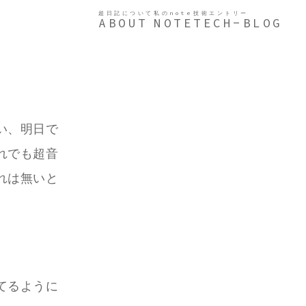
超日記について
私のnote
技術エントリー
ABOUT
NOTE
TECH-BLOG
い、明日で
れでも超音
れは無いと
てるように