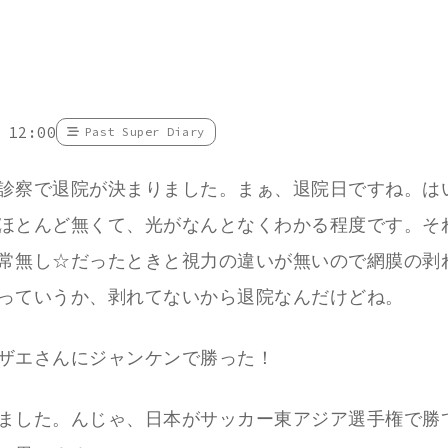
 12:00
Past Super Diary
診察で退院が決まりました。まぁ、退院日ですね。は
ほとんど無くて、光がなんとなくわかる程度です。そ
常無し☆だったときと視力の違いが無いので網膜の剥
っていうか、剥れてないから退院なんだけどね。
ザエさんにジャンケンで勝った！
ました。んじゃ、日本がサッカー東アジア選手権で勝