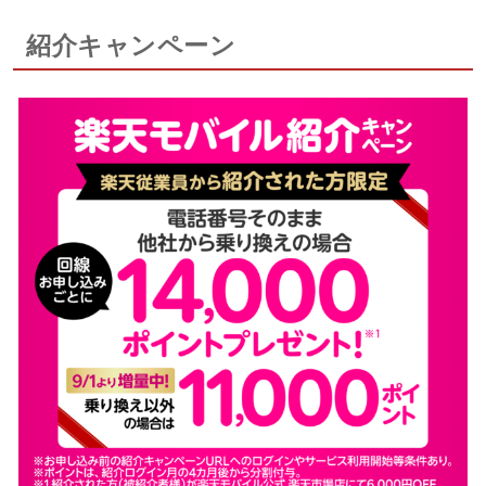
紹介キャンペーン