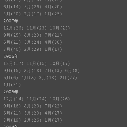
6月(14)
5月(26)
4月(20)
3月(30)
2月(17)
1月(25)
2007年
12月(26)
11月(23)
10月(23)
9月(25)
8月(23)
7月(21)
6月(21)
5月(24)
4月(30)
3月(40)
2月(29)
1月(17)
2006年
12月(17)
11月(15)
10月(17)
9月(15)
8月(18)
7月(13)
6月(8)
5月(6)
4月(8)
3月(13)
2月(27)
1月(31)
2005年
12月(14)
11月(24)
10月(26)
9月(18)
8月(20)
7月(22)
6月(21)
5月(20)
4月(27)
3月(19)
2月(26)
1月(27)