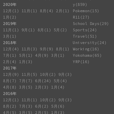
2020年
y(859)
12月(1)
11月(1)
8月(4)
2月(1)
Pokemon(15)
1月(2)
R11(27)
2019年
School Days(29)
11月(1)
9月(1)
8月(1)
5月(2)
Sports(24)
3月(1)
Travel(51)
2018年
University(24)
12月(4)
11月(3)
9月(9)
8月(1)
Working(16)
7月(1)
5月(1)
4月(9)
3月(1)
Yokohama(65)
2月(4)
1月(3)
YRP(16)
2017年
12月(9)
11月(5)
10月(2)
9月(3)
8月(7)
7月(7)
6月(24)
5月(4)
4月(8)
3月(5)
2月(3)
1月(4)
2016年
12月(1)
11月(1)
10月(2)
9月(3)
8月(2)
7月(3)
6月(2)
5月(6)
4月(5)
3月(5)
2月(5)
1月(3)