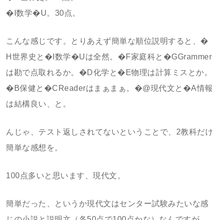
�I数学�U。30点。
こんな感じです。とりあえず簡単な順位説明すると、�
H世界史と�I数学�Uは全然。�F家庭科と�GGrammer
は勘で点取れるか。�D化学と�E物理は計算ミスとか。
�B保健と�CReaderはまぁまぁ。�@現代文と�A情報
は結構良い、と。
んじゃ、テスト返しされてないということで、2教科だけ
簡単な感想を。
100点多いと思います、現代文。
簡単だった、というか現代文はセンター試験みたいな感
じの小説と説明文（各50点で100点かな）なんですが、