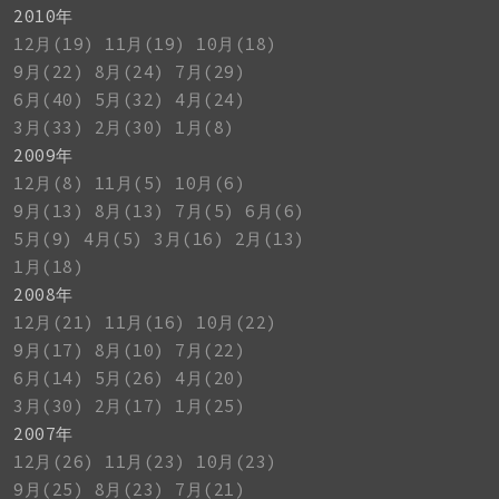
2010年
12月(19)
11月(19)
10月(18)
9月(22)
8月(24)
7月(29)
6月(40)
5月(32)
4月(24)
3月(33)
2月(30)
1月(8)
2009年
12月(8)
11月(5)
10月(6)
9月(13)
8月(13)
7月(5)
6月(6)
5月(9)
4月(5)
3月(16)
2月(13)
1月(18)
2008年
12月(21)
11月(16)
10月(22)
9月(17)
8月(10)
7月(22)
6月(14)
5月(26)
4月(20)
3月(30)
2月(17)
1月(25)
2007年
12月(26)
11月(23)
10月(23)
9月(25)
8月(23)
7月(21)