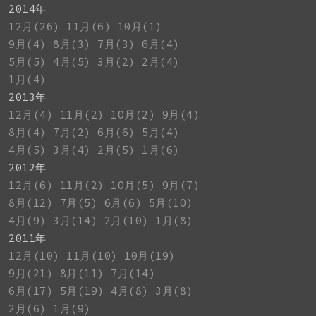
2014年
12月(26)
11月(6)
10月(1)
9月(4)
8月(3)
7月(3)
6月(4)
5月(5)
4月(5)
3月(2)
2月(4)
1月(4)
2013年
12月(4)
11月(2)
10月(2)
9月(4)
8月(4)
7月(2)
6月(6)
5月(4)
4月(5)
3月(4)
2月(5)
1月(6)
2012年
12月(6)
11月(2)
10月(5)
9月(7)
8月(12)
7月(5)
6月(6)
5月(10)
4月(9)
3月(14)
2月(10)
1月(8)
2011年
12月(10)
11月(10)
10月(19)
9月(21)
8月(11)
7月(14)
6月(17)
5月(19)
4月(8)
3月(8)
2月(6)
1月(9)