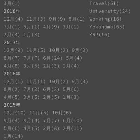
3月(1)
Travel(51)
2018年
University(24)
12月(4)
11月(3)
9月(9)
8月(1)
Working(16)
7月(1)
5月(1)
4月(9)
3月(1)
Yokohama(65)
2月(4)
1月(3)
YRP(16)
2017年
12月(9)
11月(5)
10月(2)
9月(3)
8月(7)
7月(7)
6月(24)
5月(4)
4月(8)
3月(5)
2月(3)
1月(4)
2016年
12月(1)
11月(1)
10月(2)
9月(3)
8月(2)
7月(3)
6月(2)
5月(6)
4月(5)
3月(5)
2月(5)
1月(3)
2015年
12月(10)
11月(5)
10月(6)
9月(4)
8月(4)
7月(7)
6月(10)
5月(6)
4月(5)
3月(8)
2月(11)
1月(14)