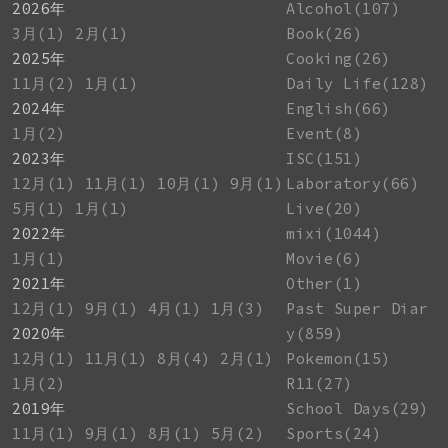
2026年
Alcohol(107)
3月(1)
2月(1)
Book(26)
2025年
Cooking(26)
11月(2)
1月(1)
Daily Life(128)
2024年
English(66)
1月(2)
Event(8)
2023年
ISC(151)
12月(1)
11月(1)
10月(1)
9月(1)
Laboratory(66)
5月(1)
1月(1)
Live(20)
2022年
mixi(1044)
1月(1)
Movie(6)
2021年
Other(1)
12月(1)
9月(1)
4月(1)
1月(3)
Past Super Diar
2020年
y(859)
12月(1)
11月(1)
8月(4)
2月(1)
Pokemon(15)
1月(2)
R11(27)
2019年
School Days(29)
11月(1)
9月(1)
8月(1)
5月(2)
Sports(24)