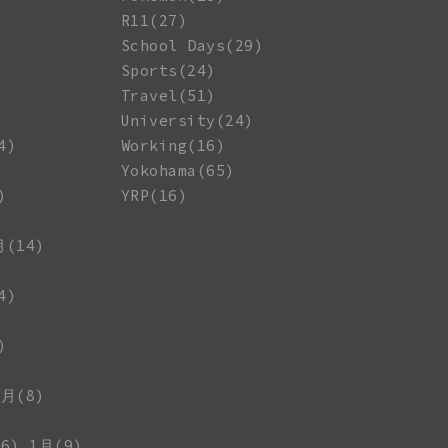
R11(27)
School Days(29)
Sports(24)
Travel(51)
University(24)
4)
Working(16)
Yokohama(65)
)
YRP(16)
月(14)
4)
)
1月(8)
6)
1月(9)