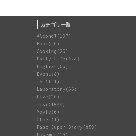
カテゴリ一覧
Alcohol(107)
Book(26)
Cooking(26)
Daily Life(128)
English(66)
Event(8)
ISC(151)
Laboratory(66)
Live(20)
mixi(1044)
Movie(6)
Other(1)
Past Super Diary(859)
Pokemon(15)