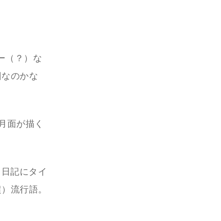
ー（？）な
回なのかな
新月面が描く
う日記にタイ
超）流行語。