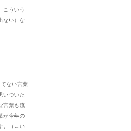
、こういう
出ない）な
出てない言葉
思いついた
な言葉も流
葉が今年の
す。（←い