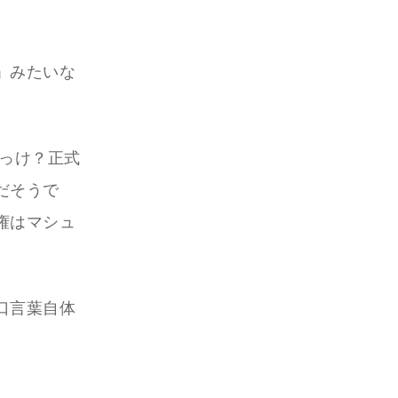
」みたいな
っけ？正式
だそうで
権はマシュ
口言葉自体