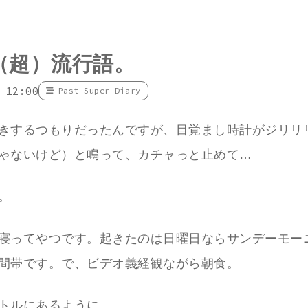
（超）流行語。
 12:00
Past Super Diary
きするつもりだったんですが、目覚まし時計がジリリ
ゃないけど）と鳴って、カチャっと止めて…
。
寝ってやつです。起きたのは日曜日ならサンデーモー
間帯です。で、ビデオ義経観ながら朝食。
トルにあるように