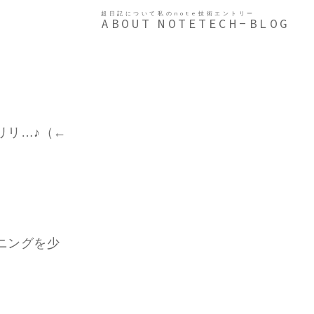
超日記について
私のnote
技術エントリー
ABOUT
NOTE
TECH-BLOG
リリ…♪（←
ニングを少