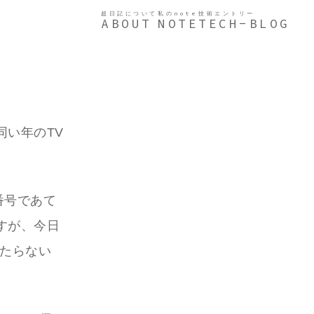
超日記について
私のnote
技術エントリー
ABOUT
NOTE
TECH-BLOG
い年のTV
番号であて
すが、今日
あたらない