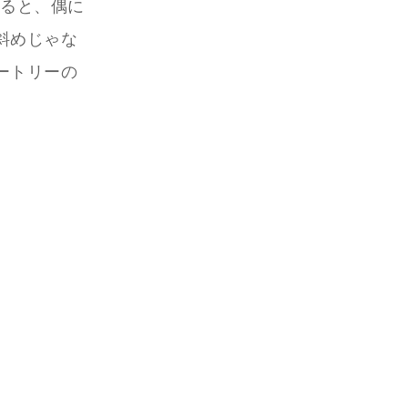
てると、偶に
斜めじゃな
ートリーの