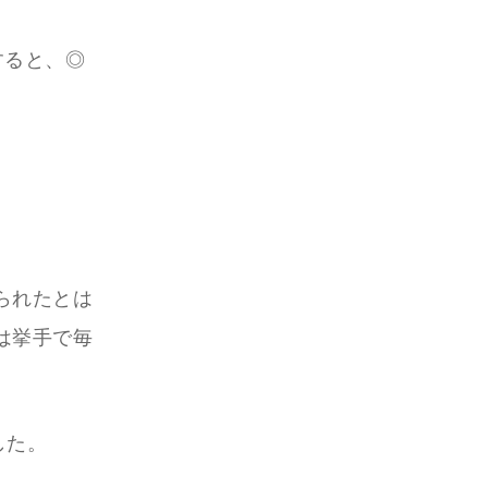
すると、◎
られたとは
は挙手で毎
した。