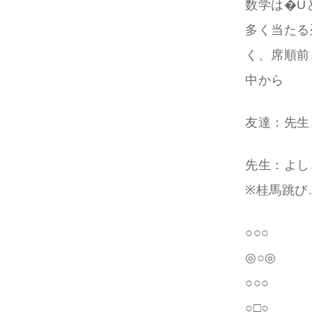
数学は�U
多く当たる
く、席順前
中から
友達：先生
先生：よし
※桂馬跳び
○○○
◎○◎
○○○
○□○