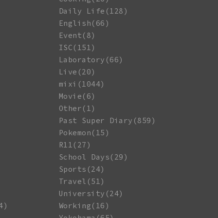
Daily Life(128)
English(66)
Event(8)
ISC(151)
Laboratory(66)
Live(20)
mixi(1044)
Movie(6)
Other(1)
Past Super Diary(859)
Pokemon(15)
R11(27)
School Days(29)
Sports(24)
Travel(51)
University(24)
4)
Working(16)
Yokohama(65)