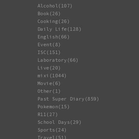
Alcohol(107)
Book(26)
Cooking(26)
Daily Life(128)
English(66)
Event(8)
ISC(151)
Laboratory(66)
Live(20)
mixi(1044)
Movie(6)
Other(1)
Past Super Diary(859)
Pokemon(15)
R11(27)
School Days(29)
Sports(24)
Travel(51)