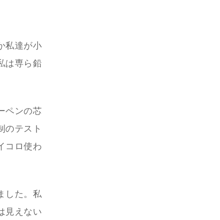
か私達が小
私は専ら鉛
ーペンの芯
制のテスト
イコロ使わ
ました。私
は見えない