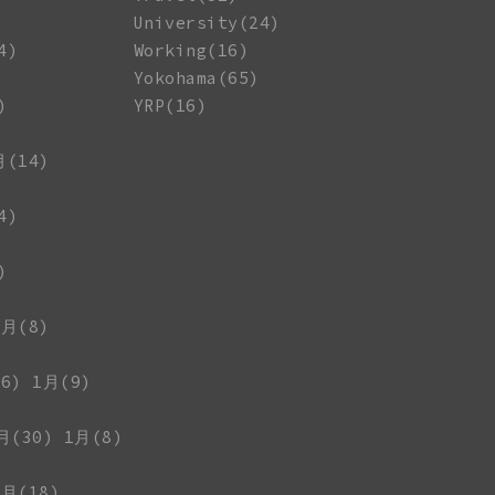
University(24)
4)
Working(16)
Yokohama(65)
)
YRP(16)
月(14)
4)
)
1月(8)
6)
1月(9)
月(30)
1月(8)
1月(18)