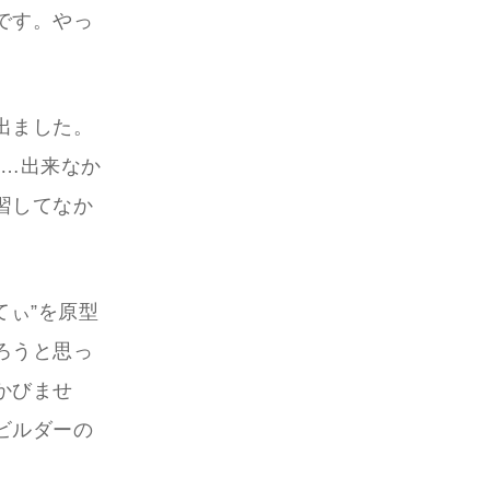
です。やっ
出ました。
は…出来なか
習してなか
てぃ”を原型
ろうと思っ
かびませ
ビルダーの