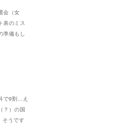
選会（女
ト表のミス
の準備もし
科で9割…え
（？）の国
。そうです