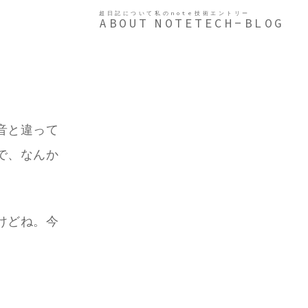
超日記について
私のnote
技術エントリー
ABOUT
NOTE
TECH-BLOG
音と違って
で、なんか
けどね。今