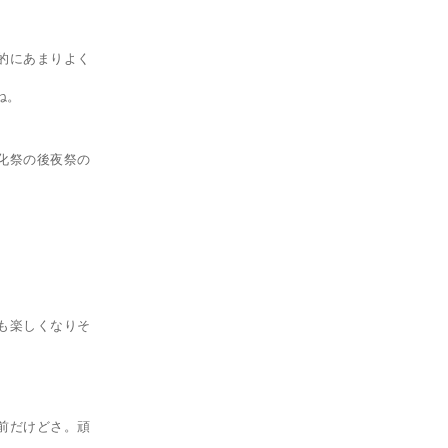
的にあまりよく
ね。
化祭の後夜祭の
も楽しくなりそ
前だけどさ。頑