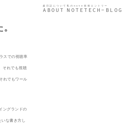
超日記について
私のnote
技術エントリー
ABOUT
NOTE
TECH-BLOG
た。
ラスでの視聴率
ね。それでも視聴
。それでもワール
イングランドの
たいな書き方し