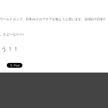
ワールドカップ、日本vsクロアチアを観ようと思います。頑張れ!!日本!!
。さよ〜なり〜♪
こう！！