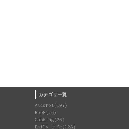
カテゴリ一覧
Alcohol(107)
Book(26)
Cooking(26)
Daily Life(128)