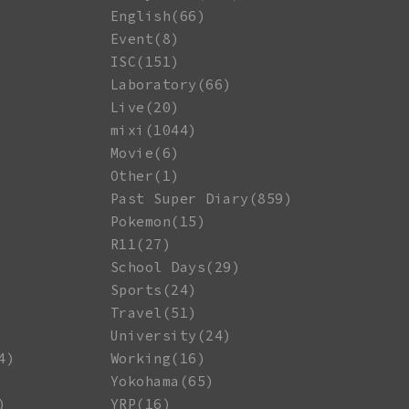
English(66)
Event(8)
ISC(151)
Laboratory(66)
Live(20)
mixi(1044)
Movie(6)
Other(1)
Past Super Diary(859)
Pokemon(15)
R11(27)
School Days(29)
Sports(24)
Travel(51)
University(24)
4)
Working(16)
Yokohama(65)
)
YRP(16)