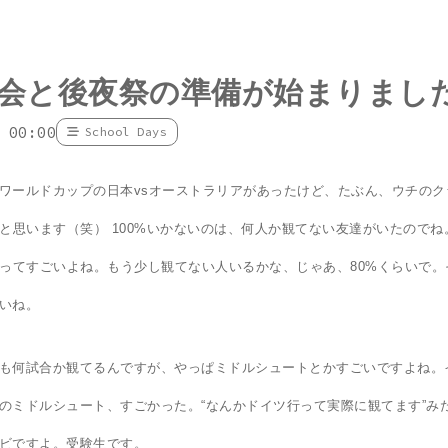
会と後夜祭の準備が始まりまし
 00:00
School Days
ワールドカップの日本vsオーストラリアがあったけど、たぶん、ウチのク
だと思います（笑） 100%いかないのは、何人か観てない友達がいたので
ビってすごいよね。もう少し観てない人いるかな、じゃあ、80%くらいで
いね。
も何試合か観てるんですが、やっぱミドルシュートとかすごいですよね。
のミドルシュート、すごかった。“なんかドイツ行って実際に観てます”み
ビですよ。受験生です。