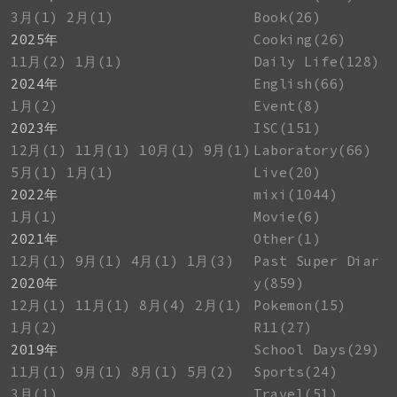
3月(1)
2月(1)
Book(26)
2025年
Cooking(26)
11月(2)
1月(1)
Daily Life(128)
2024年
English(66)
1月(2)
Event(8)
2023年
ISC(151)
12月(1)
11月(1)
10月(1)
9月(1)
Laboratory(66)
5月(1)
1月(1)
Live(20)
2022年
mixi(1044)
1月(1)
Movie(6)
2021年
Other(1)
12月(1)
9月(1)
4月(1)
1月(3)
Past Super Diar
2020年
y(859)
12月(1)
11月(1)
8月(4)
2月(1)
Pokemon(15)
1月(2)
R11(27)
2019年
School Days(29)
11月(1)
9月(1)
8月(1)
5月(2)
Sports(24)
3月(1)
Travel(51)