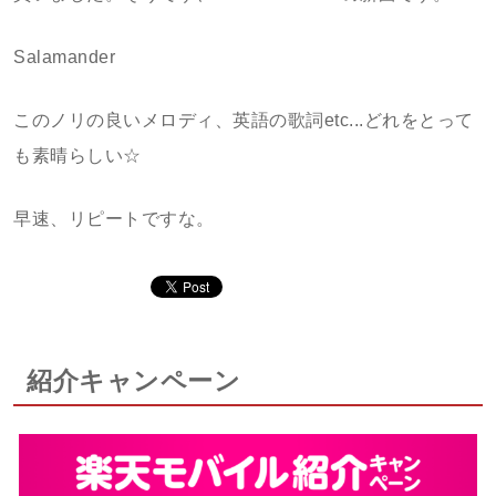
Salamander
このノリの良いメロディ、英語の歌詞etc...どれをとって
も素晴らしい☆
早速、リピートですな。
紹介キャンペーン