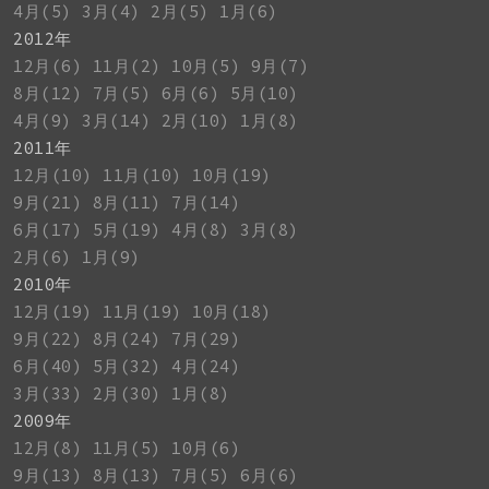
4月(5)
3月(4)
2月(5)
1月(6)
2012年
12月(6)
11月(2)
10月(5)
9月(7)
8月(12)
7月(5)
6月(6)
5月(10)
4月(9)
3月(14)
2月(10)
1月(8)
2011年
12月(10)
11月(10)
10月(19)
9月(21)
8月(11)
7月(14)
6月(17)
5月(19)
4月(8)
3月(8)
2月(6)
1月(9)
2010年
12月(19)
11月(19)
10月(18)
9月(22)
8月(24)
7月(29)
6月(40)
5月(32)
4月(24)
3月(33)
2月(30)
1月(8)
2009年
12月(8)
11月(5)
10月(6)
9月(13)
8月(13)
7月(5)
6月(6)