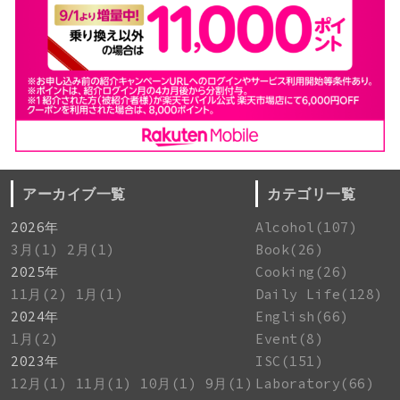
アーカイブ一覧
カテゴリ一覧
2026年
Alcohol(107)
3月(1)
2月(1)
Book(26)
2025年
Cooking(26)
11月(2)
1月(1)
Daily Life(128)
2024年
English(66)
1月(2)
Event(8)
2023年
ISC(151)
12月(1)
11月(1)
10月(1)
9月(1)
Laboratory(66)