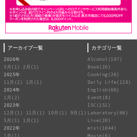
アーカイブ一覧
カテゴリ一覧
2026年
Alcohol(107)
3月(1)
2月(1)
Book(26)
2025年
Cooking(26)
11月(2)
1月(1)
Daily Life(128)
2024年
English(66)
1月(2)
Event(8)
2023年
ISC(151)
12月(1)
11月(1)
10月(1)
9月(1)
Laboratory(66)
5月(1)
1月(1)
Live(20)
2022年
mixi(1044)
1月(1)
Movie(6)