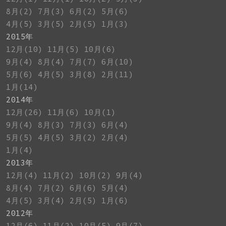
8月(2)
7月(3)
6月(2)
5月(6)
4月(5)
3月(5)
2月(5)
1月(3)
2015年
12月(10)
11月(5)
10月(6)
9月(4)
8月(4)
7月(7)
6月(10)
5月(6)
4月(5)
3月(8)
2月(11)
1月(14)
2014年
12月(26)
11月(6)
10月(1)
9月(4)
8月(3)
7月(3)
6月(4)
5月(5)
4月(5)
3月(2)
2月(4)
1月(4)
2013年
12月(4)
11月(2)
10月(2)
9月(4)
8月(4)
7月(2)
6月(6)
5月(4)
4月(5)
3月(4)
2月(5)
1月(6)
2012年
12月(6)
11月(2)
10月(5)
9月(7)