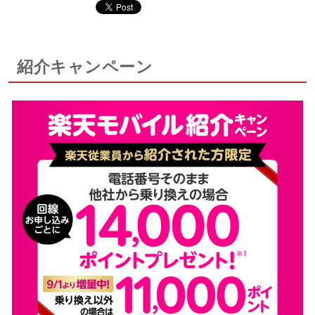
紹介キャンペーン