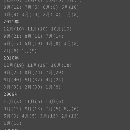
8月(12)
7月(5)
6月(6)
5月(10)
4月(9)
3月(14)
2月(10)
1月(8)
2011年
12月(10)
11月(10)
10月(19)
9月(21)
8月(11)
7月(14)
6月(17)
5月(19)
4月(8)
3月(8)
2月(6)
1月(9)
2010年
12月(19)
11月(19)
10月(18)
9月(22)
8月(24)
7月(29)
6月(40)
5月(32)
4月(24)
3月(33)
2月(30)
1月(8)
2009年
12月(8)
11月(5)
10月(6)
9月(13)
8月(13)
7月(5)
6月(6)
5月(9)
4月(5)
3月(16)
2月(13)
1月(18)