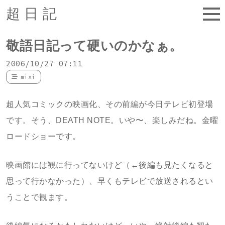
超日記
敬語日記って硬いのかなぁ。
2006/10/27 07:11
mixi
超人気コミックの映画化、その前編が今日テレビ初登場
です。そう、DEATH NOTE。いや〜、楽しみだね。金曜
ロードショーです。
映画館には観に行ってないけど（←後編も見たくなると
思って行かなかった）、早くもテレビで放送されるとい
うことで観ます。