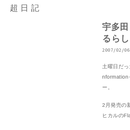
超日記
宇多田
るらし
2007/02/06
土曜日だっ
nforma
ー。
2月発売の
ヒカルのFla