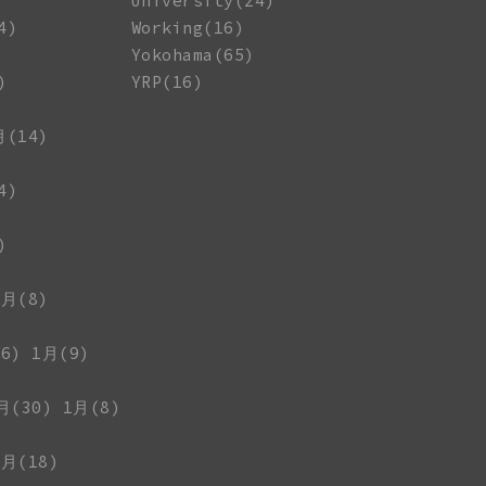
University(24)
4)
Working(16)
Yokohama(65)
)
YRP(16)
月(14)
4)
)
1月(8)
6)
1月(9)
月(30)
1月(8)
1月(18)