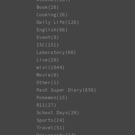
Book(26)
Cooking(26)
Daily Life(128)
English(66)
Event(8)
ISC(151)
Laboratory(66)
Live(20)
mixi(1044)
Movie(6)
Other(1)
Past Super Diary(859)
Pokemon(15)
R11(27)
School Days(29)
Sports(24)
Travel(51)