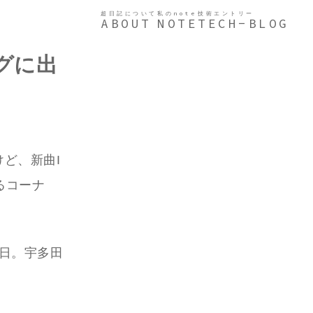
超日記について
私のnote
技術エントリー
ABOUT
NOTE
TECH-BLOG
グに出
ど、新曲I
るコーナ
8日。宇多田