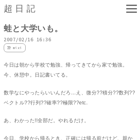
超日記
蛙と大学いも。
2007/02/16 16:36
mixi
今日は朝から学校で勉強、帰ってきてから家で勉強。
今、休憩中。日記書いてる。
数学なにやったらいいんだろ…え、微分??積分??数列??
ベクトル??行列??確率??極限??etc.
あ、わかった!!全部だ。やれるだけ。
今日、学校から帰るとき、正確には帰る前だけど、親か