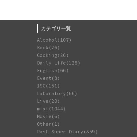
カテゴリ一覧
Alcohol(107)
Book(26)
Cooking(26)
Daily Life(128)
English(66)
Event(8)
ISC(151)
Laboratory(66)
Live(20)
mixi(1044)
Movie(6)
Other(1)
Past Super Diary(859)