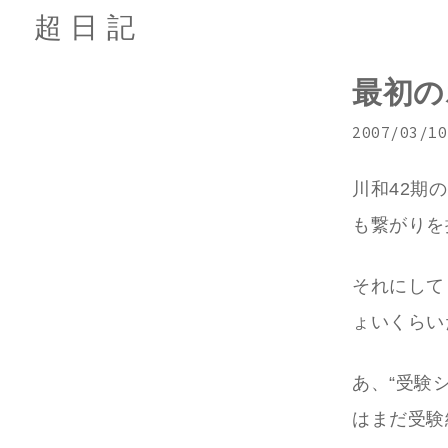
超日記
最初の
2007/03/10
川和42期
も繋がりを
それにして
ょいくらい
あ、“受験
はまだ受験