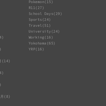
Pokemon(15)
R11(27)
School Days(29)
Sports(24)
Travel(51)
University(24)
4)
Working(16)
Yokohama(65)
)
YRP(16)
月(14)
4)
)
1月(8)