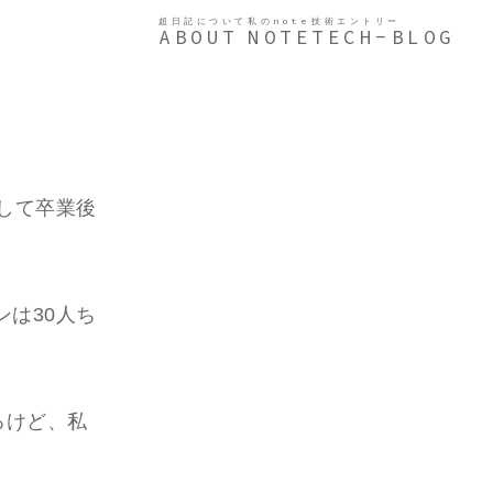
超日記について
私のnote
技術エントリー
ABOUT
NOTE
TECH-BLOG
。
して卒業後
は30人ち
るけど、私