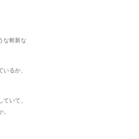
うな斬新な
ているか、
していて、
か。