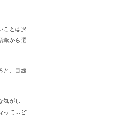
いことは沢
語彙から選
ると、目線
な気がし
なって…ど