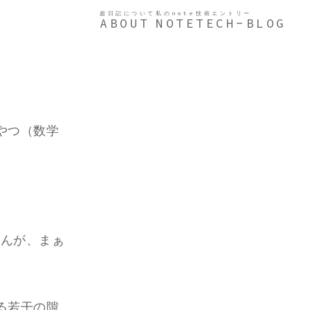
超日記について
私のnote
技術エントリー
ABOUT
NOTE
TECH-BLOG
やつ（数学
せんが、まぁ
る若干の隙