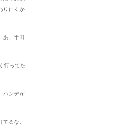
わりにくか
。あ、半田
く行ってた
）ハンデが
打てるな、