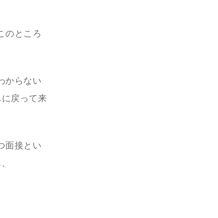
このところ
わからない
単に戻って来
つ面接とい
…、