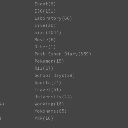
Event(8)
ISC(151)
Laboratory(66)
Live(20)
mixi(1044)
Movie(6)
Other(1)
Past Super Diary(859)
Pokemon(15)
R11(27)
School Days(29)
Sports(24)
Travel(51)
University(24)
4)
Working(16)
Yokohama(65)
)
YRP(16)