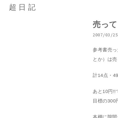
超日記
売って
2007/03/25
参考書売っ
とか）は売
計14点・4
あと10円
目標の30
本棚に隙間