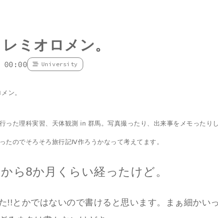
・レミオロメン。
 00:00
University
ロメン。
行った理科実習、天体観測 in 群馬。写真撮ったり、出来事をメモったり
ったのでそろそろ旅行記Ⅳ作ろうかなって考えてます。
習から8か月くらい経ったけど。
た!!とかではないので書けると思います。まぁ細かい