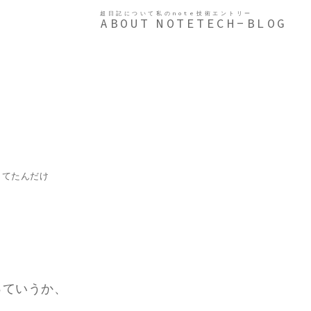
超日記について
私のnote
技術エントリー
ABOUT
NOTE
TECH-BLOG
してたんだけ
っていうか、