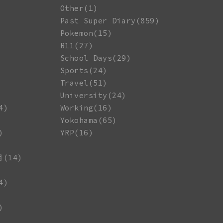
Other(1)
Past Super Diary(859)
Pokemon(15)
R11(27)
School Days(29)
Sports(24)
Travel(51)
University(24)
4)
Working(16)
Yokohama(65)
)
YRP(16)
月(14)
4)
)