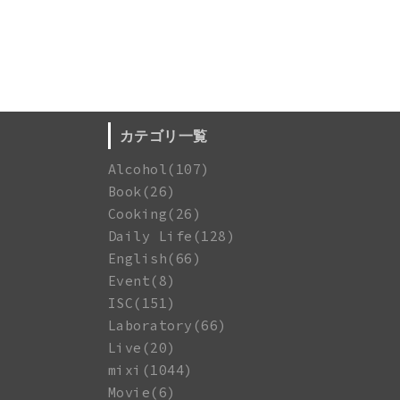
カテゴリ一覧
Alcohol(107)
Book(26)
Cooking(26)
Daily Life(128)
English(66)
Event(8)
ISC(151)
Laboratory(66)
Live(20)
mixi(1044)
Movie(6)