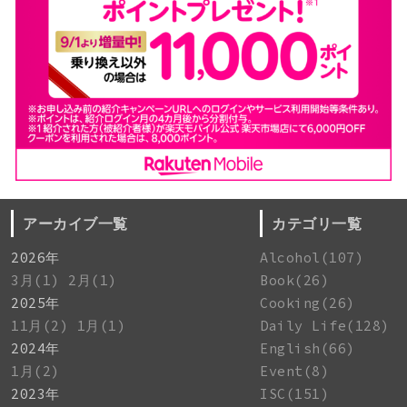
アーカイブ一覧
カテゴリ一覧
2026年
Alcohol(107)
3月(1)
2月(1)
Book(26)
2025年
Cooking(26)
11月(2)
1月(1)
Daily Life(128)
2024年
English(66)
1月(2)
Event(8)
2023年
ISC(151)