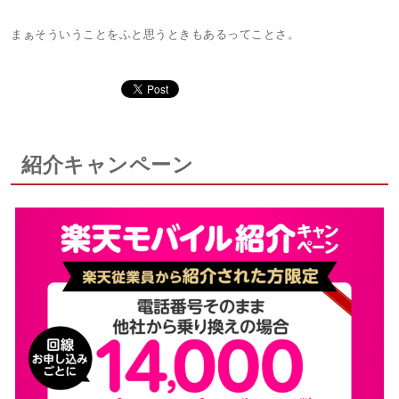
まぁそういうことをふと思うときもあるってことさ。
紹介キャンペーン