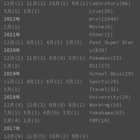
12月(1)
11月(1)
10月(1)
9月(1)
Laboratory(66)
5月(1)
1月(1)
Live(20)
2022年
mixi(1044)
1月(1)
Movie(6)
2021年
Other(1)
12月(1)
9月(1)
4月(1)
1月(3)
Past Super Diar
2020年
y(859)
12月(1)
11月(1)
8月(4)
2月(1)
Pokemon(15)
1月(2)
R11(27)
2019年
School Days(29)
11月(1)
9月(1)
8月(1)
5月(2)
Sports(24)
3月(1)
Travel(51)
2018年
University(24)
12月(4)
11月(3)
9月(9)
8月(1)
Working(16)
7月(1)
5月(1)
4月(9)
3月(1)
Yokohama(65)
2月(4)
1月(3)
YRP(16)
2017年
12月(9)
11月(5)
10月(2)
9月(3)