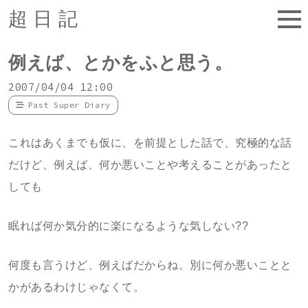
超日記
例えば、とかをふと思う。
2007/04/04 12:00
Past Super Diary
これはあくまでも仮に、を前提とした話で、究極的な話
だけど、例えば、何か悪いことや考えることがあったと
しても
眠れば何か気分的に楽になるような気しない??
何度も言うけど、例えばだからね。別に何か悪いことと
かがあるわけじゃなくて。