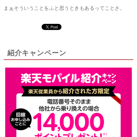
まぁそういうことをふと思うときもあるってことさ。
紹介キャンペーン