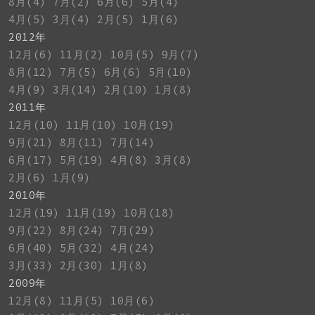
8月(4)
7月(2)
6月(6)
5月(4)
4月(5)
3月(4)
2月(5)
1月(6)
2012年
12月(6)
11月(2)
10月(5)
9月(7)
8月(12)
7月(5)
6月(6)
5月(10)
4月(9)
3月(14)
2月(10)
1月(8)
2011年
12月(10)
11月(10)
10月(19)
9月(21)
8月(11)
7月(14)
6月(17)
5月(19)
4月(8)
3月(8)
2月(6)
1月(9)
2010年
12月(19)
11月(19)
10月(18)
9月(22)
8月(24)
7月(29)
6月(40)
5月(32)
4月(24)
3月(33)
2月(30)
1月(8)
2009年
12月(8)
11月(5)
10月(6)