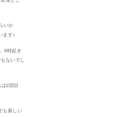
た友達とご
らいか
います♪
、6時起き
でもないでし
れば2回目
でも新しい