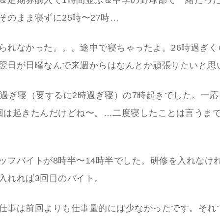
＆定期券購入で1時間並ぶ＆中学の野球部で一緒だっ
そのまま寝ずに25時〜27時…
られなかった。。。途中で寝ちゃったよ。26時過ぎく
翌日が日曜なんで来週からはなんとか頑張りたいと思
時過ぎ寝（要するに2時過ぎ寝）の7時起きでした。一応
回は起きたんだけどね〜。…二度寝したことは言うま
ッフバイトが8時半〜14時半でした。研修を入れなけ
入れれば3回目のバイト。
仕事は前回よりも仕事量的には少なかったです。それ