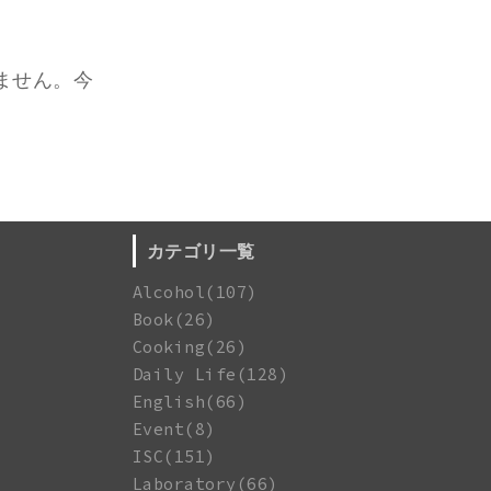
ません。今
カテゴリ一覧
Alcohol(107)
Book(26)
Cooking(26)
Daily Life(128)
English(66)
Event(8)
ISC(151)
Laboratory(66)