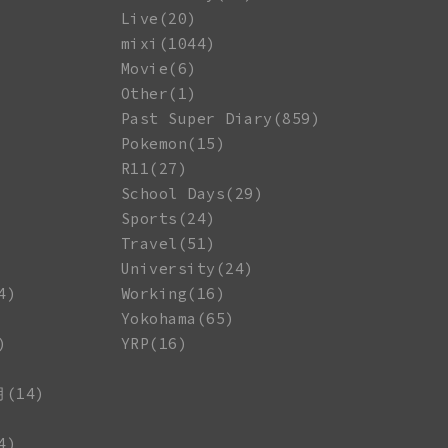
Live(20)
mixi(1044)
Movie(6)
Other(1)
Past Super Diary(859)
Pokemon(15)
R11(27)
School Days(29)
Sports(24)
Travel(51)
University(24)
4)
Working(16)
Yokohama(65)
)
YRP(16)
月(14)
4)