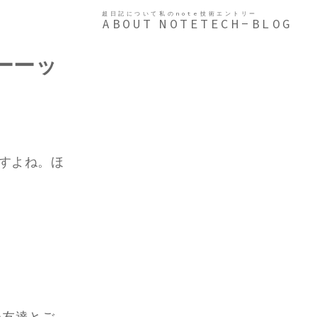
超日記について
私のnote
技術エントリー
ABOUT
NOTE
TECH-BLOG
ーーッ
ますよね。ほ