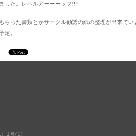
ました。レベルアーーーップ!!!!
もらった書類とかサークル勧誘の紙の整理が出来てい
予定。
1)
1月(1)