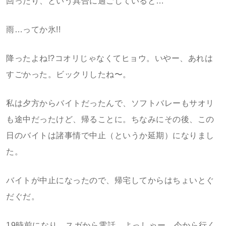
回ったり、という具合に過ごしていると…
雨…ってか氷!!
降ったよね!?コオリじゃなくてヒョウ。いやー、あれは
すごかった。ビックリしたね〜。
私は夕方からバイトだったんで、ソフトバレーもサオリ
も途中だったけど、帰ることに。ちなみにその後、この
日のバイトは諸事情で中止（というか延期）になりまし
た。
バイトが中止になったので、帰宅してからはちょいとぐ
だぐだ。
19時前になり、スガから電話。よっしゃー、今から行く