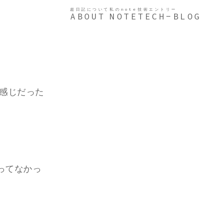
超日記について
私のnote
技術エントリー
ABOUT
NOTE
TECH-BLOG
て感じだった
ってなかっ