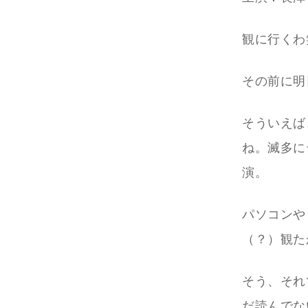
観に行くわ
その前に明
そういえば
ね。滅多に
演。
パソコンや
（？）観た
そう、それ
だ読んでな