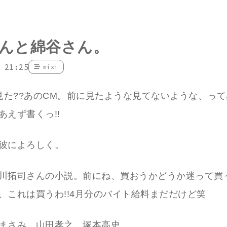
んと綿谷さん。
 21:25
mixi
!見た??あのCM。前に見たような見てないような、っ
あえず書くっ!!
彼によろしく。
川拓司さんの小説。前にね、買おうかどうか迷って買
、これは買うわ!!4月分のバイト給料まだだけど笑
まさみ 山田孝之 塚本高史。