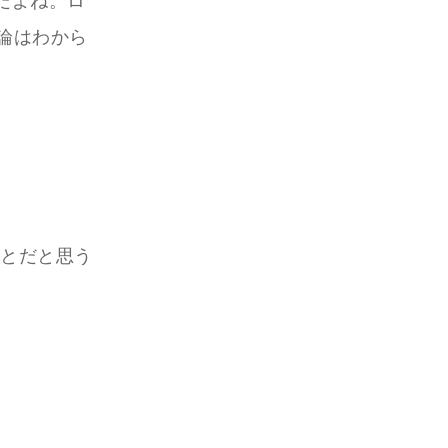
んだよね。ロ
論はわから
ことだと思う