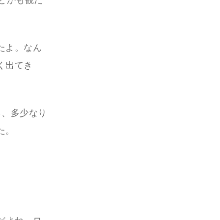
とかも観た
たよ。なん
く出てき
ら、多少なり
た。