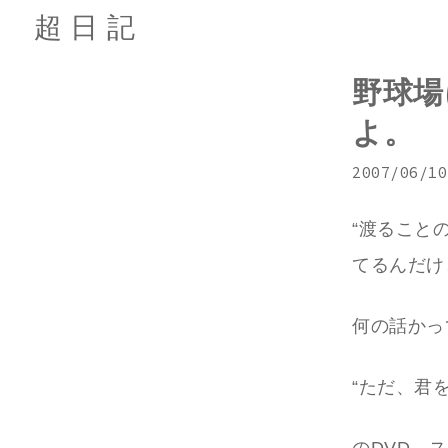
超日記
野球場
よ。
2007/06/10
“渡ること
てるんだけ
何の話かっ
“ただ、君