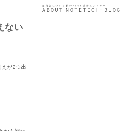
超日記について
私のnote
技術エントリー
ABOUT
NOTE
TECH-BLOG
えない
例えが2つ出