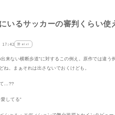
にいるサッカーの審判くらい使
 17:42
mixi
の出来ない横断歩道”に対するこの例え。原作では違う
どね。まぁそれは出さないでおくけども。
て…??
を愛してる”