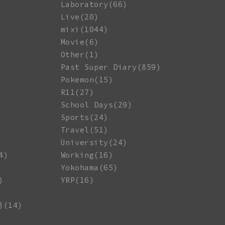
Laboratory(66)
Live(20)
mixi(1044)
Movie(6)
Other(1)
Past Super Diary(859)
Pokemon(15)
R11(27)
School Days(29)
Sports(24)
Travel(51)
University(24)
4)
Working(16)
Yokohama(65)
)
YRP(16)
月(14)