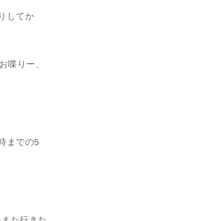
りしてか
、お喋りー、
時までの5
また行きた