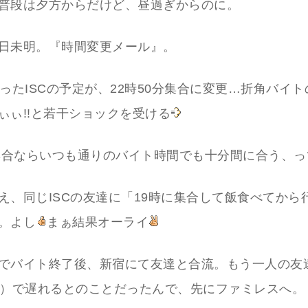
普段は夕方からだけど、昼過ぎからのに。
日未明。『時間変更メール』。
だったISCの予定が、22時50分集合に変更…折角バイ
ぃぃ!!と若干ショックを受ける
分集合ならいつも通りのバイト時間でも十分間に合う、
え、同じISCの友達に「19時に集合して飯食べてから
。よし
まぁ結果オーライ
でバイト終了後、新宿にて友達と合流。もう一人の友
?）で遅れるとのことだったんで、先にファミレスへ。