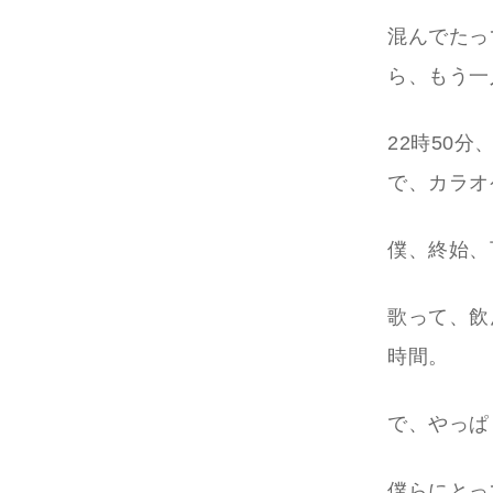
混んでたっ
ら、もう一
22時50
で、カラオ
僕、終始、
歌って、飲
時間。
で、やっぱ
僕らにとっ