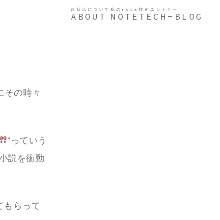
超日記について
私のnote
技術エントリー
ABOUT
NOTE
TECH-BLOG
常にその時々
”っていう
、小説を衝動
てもらって