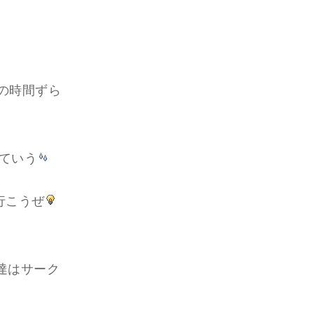
トの時間ずら
っていう
行こうぜ
達はサーク