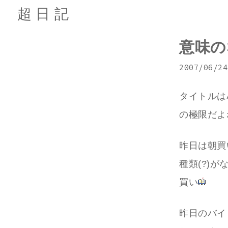
超日記
意味の
2007/06/24
タイトルはA
の極限だよ
昨日は朝買
種類(?)
買い
昨日のバイ