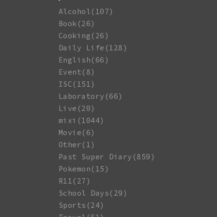
Alcohol(107)
Book(26)
Cooking(26)
Daily Life(128)
English(66)
Event(8)
ISC(151)
Laboratory(66)
Live(20)
mixi(1044)
Movie(6)
Other(1)
Past Super Diary(859)
Pokemon(15)
R11(27)
School Days(29)
Sports(24)