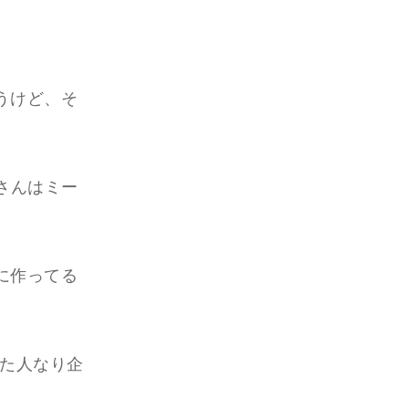
うけど、そ
さんはミー
に作ってる
った人なり企