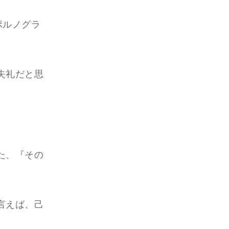
ポルノグラ
、
失礼だと思
た、『その
言えば、己
。