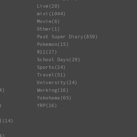
Live(20)
mixi(1044)
Movie(6)
Other(1)
Past Super Diary(859)
Pokemon(15)
R11(27)
School Days(29)
Sports(24)
Travel(51)
University(24)
4)
Working(16)
Yokohama(65)
)
YRP(16)
月(14)
4)