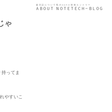
超日記について
私のnote
技術エントリー
ABOUT
NOTE
TECH-BLOG
じゃ
り持ってま
されやすいこ