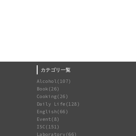
カテゴリ一覧
Alcohol(107)
Book(26)
Cooking(26)
Daily Life(128)
English(66)
Event(8)
ISC(151)
Laboratory(66)