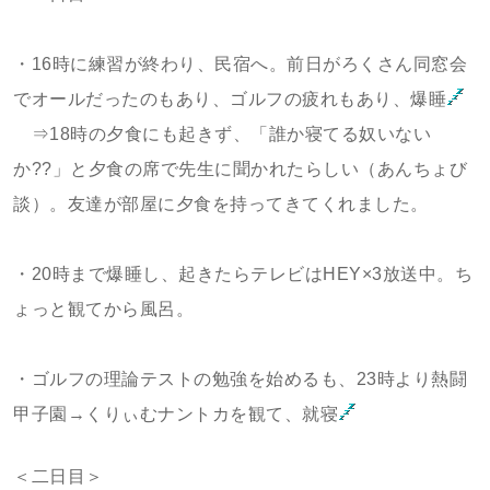
・16時に練習が終わり、民宿へ。前日がろくさん同窓会
でオールだったのもあり、ゴルフの疲れもあり、爆睡
⇒18時の夕食にも起きず、「誰か寝てる奴いない
か??」と夕食の席で先生に聞かれたらしい（あんちょび
談）。友達が部屋に夕食を持ってきてくれました。
・20時まで爆睡し、起きたらテレビはHEY×3放送中。ち
ょっと観てから風呂。
・ゴルフの理論テストの勉強を始めるも、23時より熱闘
甲子園→くりぃむナントカを観て、就寝
＜二日目＞