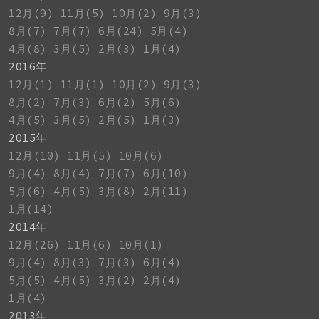
12月(9)
11月(5)
10月(2)
9月(3)
8月(7)
7月(7)
6月(24)
5月(4)
4月(8)
3月(5)
2月(3)
1月(4)
2016年
12月(1)
11月(1)
10月(2)
9月(3)
8月(2)
7月(3)
6月(2)
5月(6)
4月(5)
3月(5)
2月(5)
1月(3)
2015年
12月(10)
11月(5)
10月(6)
9月(4)
8月(4)
7月(7)
6月(10)
5月(6)
4月(5)
3月(8)
2月(11)
1月(14)
2014年
12月(26)
11月(6)
10月(1)
9月(4)
8月(3)
7月(3)
6月(4)
5月(5)
4月(5)
3月(2)
2月(4)
1月(4)
2013年