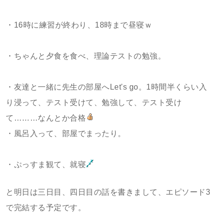
・16時に練習が終わり、18時まで昼寝ｗ
・ちゃんと夕食を食べ、理論テストの勉強。
・友達と一緒に先生の部屋へLet's go。1時間半くらい入
り浸って、テスト受けて、勉強して、テスト受け
て………なんとか合格
・風呂入って、部屋でまったり。
・ぷっすま観て、就寝
と明日は三日目、四日目の話を書きまして、エピソード3
で完結する予定です。