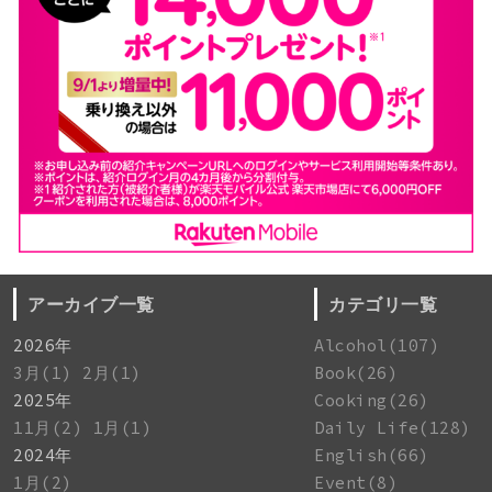
アーカイブ一覧
カテゴリ一覧
2026年
Alcohol(107)
3月(1)
2月(1)
Book(26)
2025年
Cooking(26)
11月(2)
1月(1)
Daily Life(128)
2024年
English(66)
1月(2)
Event(8)