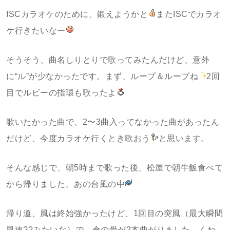
ISCカラオケのために、鍛えようかと
またISCでカラオ
ケ行きたいなー
そうそう、曲名しりとりで歌ってみたんだけど、意外
に“ル”が少なかったです。まず、ループ＆ループね
2回
目でルビーの指環も歌ったよ
歌いたかった曲で、2〜3曲入ってなかった曲があったん
だけど、今度カラオケ行くとき歌おう
と思います。
そんな感じで、朝5時まで歌った後、松屋で朝牛飯食べて
から帰りました。あの台風の中
帰り道、風は終始強かったけど、1回目の突風（最大瞬間
風速??みたいな）で、傘の骨が2本曲がりました。くね