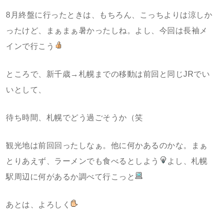
8月終盤に行ったときは、もちろん、こっちよりは涼しか
ったけど、まぁまぁ暑かったしね。よし、今回は長袖メ
インで行こう
ところで、新千歳→札幌までの移動は前回と同じJRでい
いとして、
待ち時間、札幌でどう過ごそうか（笑
観光地は前回回ったしなぁ。他に何かあるのかな。まぁ
とりあえず、ラーメンでも食べるとしよう
よし、札幌
駅周辺に何があるか調べて行こっと
あとは、よろしく