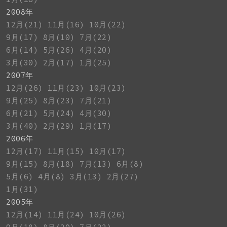
2008年
12月(21)
11月(16)
10月(22)
9月(17)
8月(10)
7月(22)
6月(14)
5月(26)
4月(20)
3月(30)
2月(17)
1月(25)
2007年
12月(26)
11月(23)
10月(23)
9月(25)
8月(23)
7月(21)
6月(21)
5月(24)
4月(30)
3月(40)
2月(29)
1月(17)
2006年
12月(17)
11月(15)
10月(17)
9月(15)
8月(18)
7月(13)
6月(8)
5月(6)
4月(8)
3月(13)
2月(27)
1月(31)
2005年
12月(14)
11月(24)
10月(26)