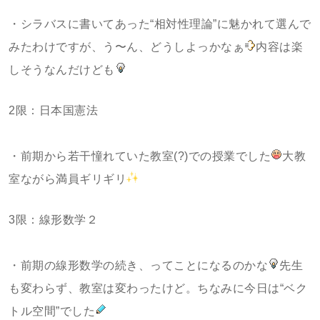
・シラバスに書いてあった“相対性理論”に魅かれて選んで
みたわけですが、う〜ん、どうしよっかなぁ
内容は楽
しそうなんだけども
2限：日本国憲法
・前期から若干憧れていた教室(?)での授業でした
大教
室ながら満員ギリギリ
3限：線形数学２
・前期の線形数学の続き、ってことになるのかな
先生
も変わらず、教室は変わったけど。ちなみに今日は“ベク
トル空間”でした