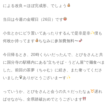
による改良＝ほぼ完成形、でしょう
当日は今週の金曜日（26日）です
小生とかにビラ置いてあったりするんで是非是非
僕も
何枚か持ってます
ちなみに参加費無料〜
今日帰るとき、20時くらいだったんで、とびをさんと共
に国分寺の駅構内にある“立ちそば・うどん屋”で麺食べま
した。前回の茶夢（ちゃむ）に続き、また奢ってくださ
いました
ありがとうございまーす
っていうか、とびをさんと会うの久々だったなぁ
遅れ
ばせながら、全県踏破おめでとうございます