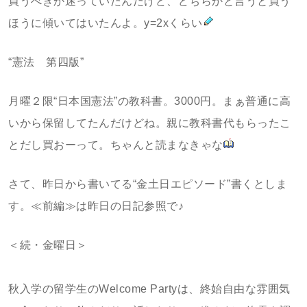
買うべきか迷っていたんだけど、どちらかと言うと買う
ほうに傾いてはいたんよ。y=2xくらい
“憲法 第四版”
月曜２限“日本国憲法”の教科書。3000円。まぁ普通に高
いから保留してたんだけどね。親に教科書代もらったこ
とだし買おーって。ちゃんと読まなきゃな
さて、昨日から書いてる“金土日エピソード”書くとしま
す。≪前編≫は昨日の日記参照で♪
＜続・金曜日＞
秋入学の留学生のWelcome Partyは、終始自由な雰囲気