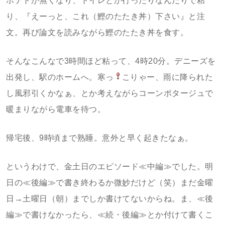
ポテトが無くなり、トイレとか行ったりなんだりで粘
り、『えーっと、これ（鰹のたたき丼）下さい』と注
文。再び論文を読みながら鰹のたたき丼を食す。
そんなこんなで3時間ほど粘って、4時20分。デニーズを
出発し、駅のホームへ。寒っ
こりゃー、雨に降られた
し風邪引くかなぁ、とか考えながらコーンポタージュで
暖まりながら電車を待つ。
帰宅後、9時頃まで熟睡。意外と早く起きたなぁ。
というわけで、金土日のエピソード≪中編≫でした。明
日の≪後編≫で書き終わるか微妙だけど（笑）まだ金曜
日→土曜日（朝）までしか書けてないからね。ま、≪後
編≫で書けなかったら、≪続・後編≫とか付けて書くこ