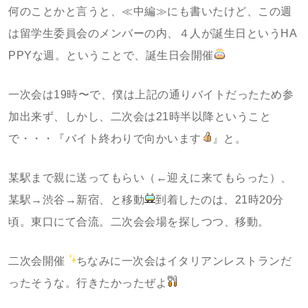
何のことかと言うと、≪中編≫にも書いたけど、この週
は留学生委員会のメンバーの内、４人が誕生日というHA
PPYな週。ということで、誕生日会開催
一次会は19時〜で、僕は上記の通りバイトだったため参
加出来ず、しかし、二次会は21時半以降ということ
で・・・『バイト終わりで向かいます
』と。
某駅まで親に送ってもらい（←迎えに来てもらった）、
某駅→渋谷→新宿、と移動
到着したのは、21時20分
頃。東口にて合流。二次会会場を探しつつ、移動。
二次会開催
ちなみに一次会はイタリアンレストランだ
ったそうな。行きたかったぜよ