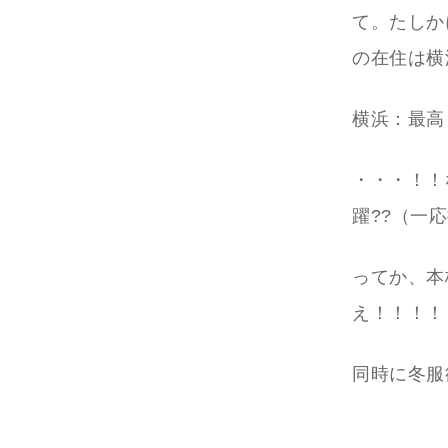
て。たしか
の在住は横
横浜：最高
・・・！！
躍??（一
ってか、本
え！！！！
同時に冬服