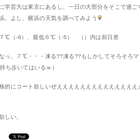
に学芸大は東京にあるし、一日の大部分をそこで過ご
浜。よし、横浜の天気を調べてみよう
７℃（-6）、最低６℃（-5） （）内は前日差
なっ、７℃・・・凍る??凍る??もしかしてそろそろ
応持ち歩いてはいるｗ）
格的にコート欲しいぜええええええええええええええ
欲しい。