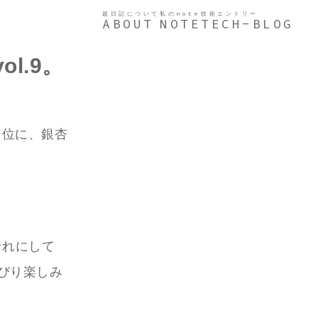
超日記について
私のnote
技術エントリー
ABOUT
NOTE
TECH-BLOG
l.9。
５位に、銀杏
それにして
っぴり楽しみ