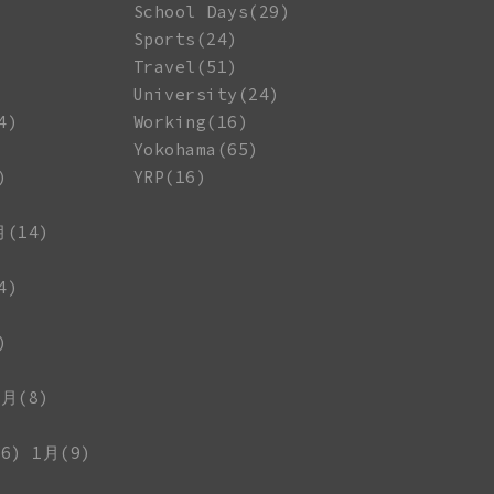
School Days(29)
Sports(24)
Travel(51)
University(24)
4)
Working(16)
Yokohama(65)
)
YRP(16)
月(14)
4)
)
1月(8)
6)
1月(9)