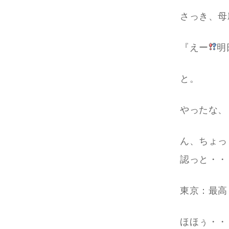
さっき、母
『えー
明
と。
やったな、
ん、ちょっ
認っと・・
東京：最高
ほほぅ・・