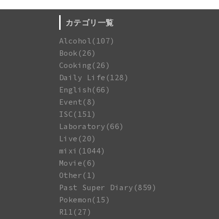
カテゴリ一覧
Alcohol(107)
Book(26)
Cooking(26)
Daily Life(128)
English(66)
Event(8)
ISC(151)
Laboratory(66)
Live(20)
mixi(1044)
Movie(6)
Other(1)
Past Super Diary(859)
Pokemon(15)
R11(27)