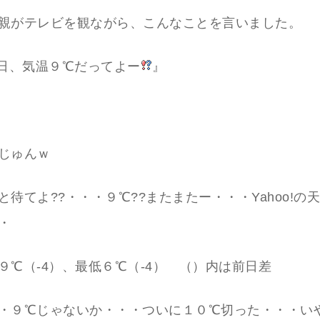
親がテレビを観ながら、こんなことを言いました。
日、気温９℃だってよー
』
じゅんｗ
と待てよ??・・・９℃??またまたー・・・Yahoo!の
・
９℃（-4）、最低６℃（-4） （）内は前日差
・９℃じゃないか・・・ついに１０℃切った・・・い