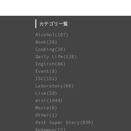
カテゴリ一覧
Alcohol(107)
Book(26)
Cooking(26)
Daily Life(128)
English(66)
Event(8)
ISC(151)
Laboratory(66)
Live(20)
mixi(1044)
Movie(6)
Other(1)
Past Super Diary(859)
Pokemon(15)