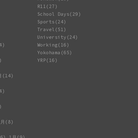
R11(27)
School Days(29)
Sports(24)
Travel(51)
University(24)
4)
Working(16)
Yokohama(65)
)
YRP(16)
月(14)
4)
)
1月(8)
6)
1月(9)