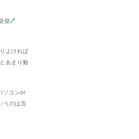
昼寝
わりよければ
日とあまり勉
ソコンor
いうのは言