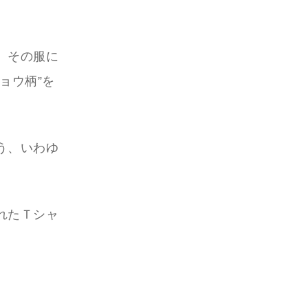
。その服に
ョウ柄”を
う、いわゆ
れたＴシャ