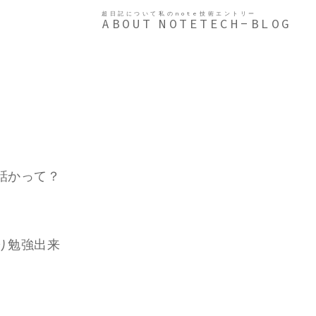
超日記について
私のnote
技術エントリー
ABOUT
NOTE
TECH-BLOG
話かって？
り勉強出来