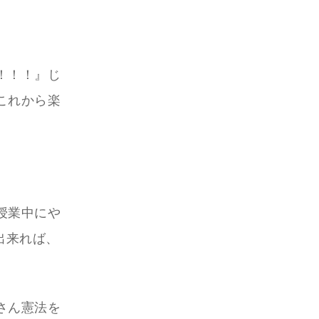
！！！』じ
これから楽
授業中にや
出来れば、
さん憲法を