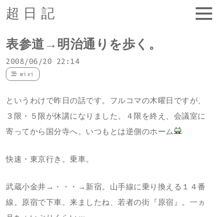
超日記
表参道→明治通りを歩く。
2008/06/20 22:14
mixi
というわけで昨日の話です。フルコマの木曜日ですが、
３限・５限が休講になりました。４限を終え、会議室に
寄ってから国分寺へ。いつもとは逆側のホーム
快速・東京行き。乗車。
武蔵小金井→・・・→新宿。山手線に乗り換える１４番
線。原宿で下車。来ましたね、若者の街『原宿』。一ヵ