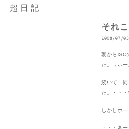
超日記
それこ
2008/07/05
朝からIS
た。→ホー
続いて、同
た。・・・
しかしホー
・・・あー