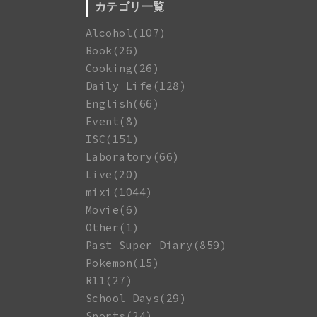
カテゴリ一覧
Alcohol(107)
Book(26)
Cooking(26)
Daily Life(128)
English(66)
Event(8)
ISC(151)
Laboratory(66)
Live(20)
mixi(1044)
Movie(6)
Other(1)
Past Super Diary(859)
Pokemon(15)
R11(27)
School Days(29)
Sports(24)