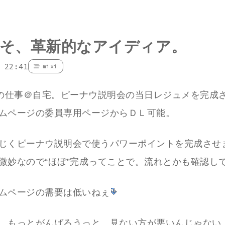
そ、革新的なアイディア。
 22:41
mixi
Cの仕事＠自宅。ピーナウ説明会の当日レジュメを完成
ムページの委員専用ページからＤＬ可能。
じくピーナウ説明会で使うパワーポイントを完成させ
微妙なので“ほぼ”完成ってことで。流れとかも確認し
ムページの需要は低いねぇ
、もっとがんばろうっと。見ない方が悪いんじゃない