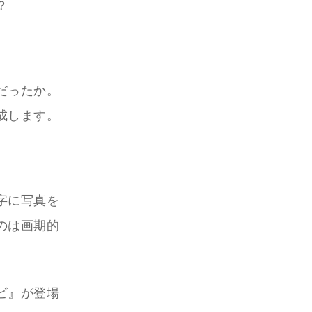
？
だったか。
成します。
字に写真を
のは画期的
ビ』が登場