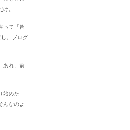
だけ。
違って『皆
だし。ブログ
。あれ、前
り始めた
そんなのよ