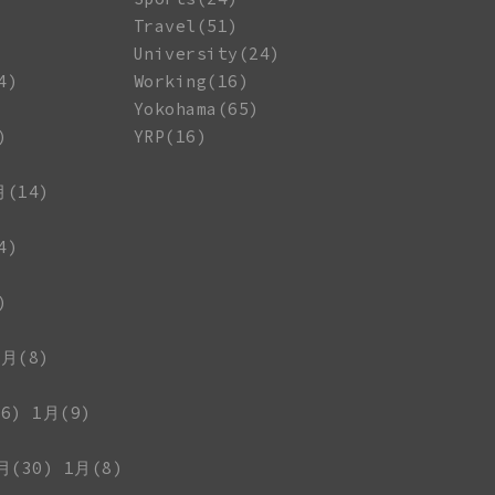
Travel(51)
University(24)
4)
Working(16)
Yokohama(65)
)
YRP(16)
月(14)
4)
)
1月(8)
6)
1月(9)
月(30)
1月(8)