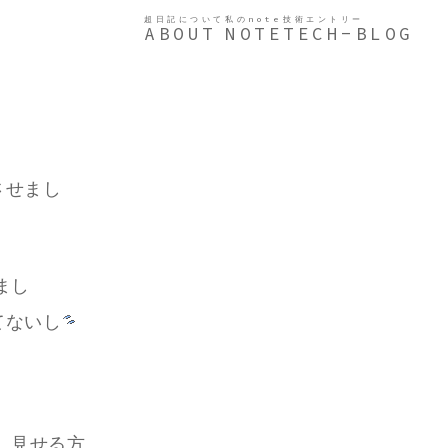
超日記について
私のnote
技術エントリー
ABOUT
NOTE
TECH-BLOG
させまし
まし
てないし
。見せる方