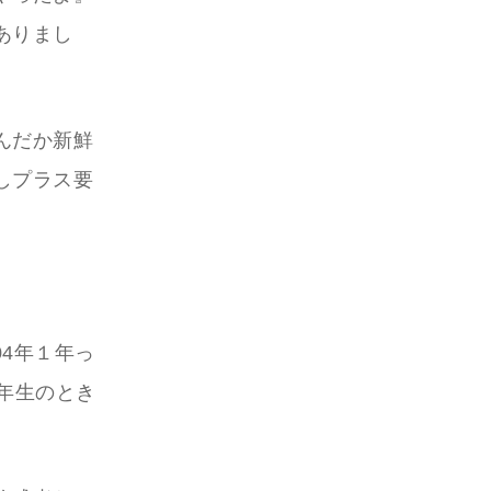
ありまし
んだか新鮮
しプラス要
04年１年っ
年生のとき