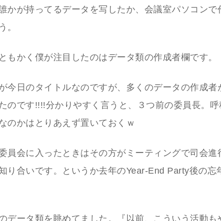
誰かが持ってるデータを写したか、会議室パソコンで
う。
ともかく僕が注目したのはデータ類の作成者欄です。
が今日のタイトルなのですが、多くのデータの作成者
たのです!!!!分かりやすく言うと、３つ前の委員長。
なのかはとりあえず置いておくｗ
委員会に入ったときはその方がミーティングで司会進
り合いです。というか去年のYear-End Party後の
のデータ類を眺めてました。『以前、こういう活動も