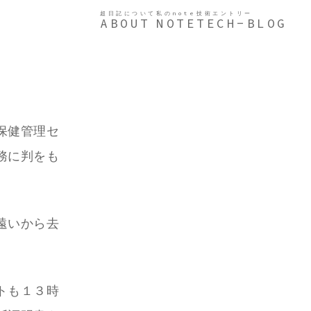
超日記について
私のnote
技術エントリー
ABOUT
NOTE
TECH-BLOG
保健管理セ
務に判をも
遠いから去
トも１３時