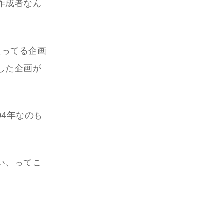
作成者なん
入ってる企画
した企画が
4年なのも
い、ってこ