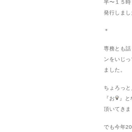
半〜１５時
発行しまし
＊
専務とも話
ンをいじっ
ました。
ちょろっと
『お
』と
頂いてきま
でも今年2