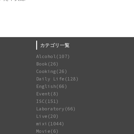
カテゴリ一覧
Alcohol(107)
Book(26)
Cooking(26)
Daily Life(128)
English(66)
Event(8)
ISC(151)
Laboratory(66)
Live(20)
mixi(1044)
Movie(6)