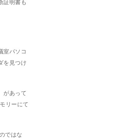
断証明書も
議室パソコ
ダを見つけ
）があって
メモリーにて
ものではな