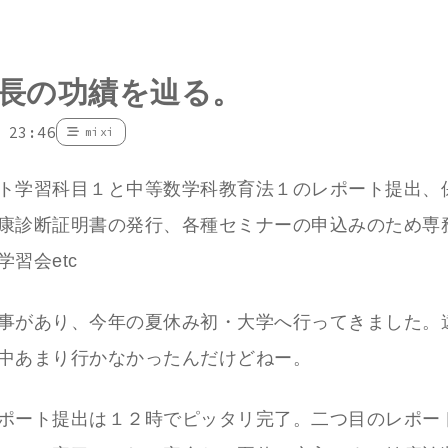
長の功績を辿る。
 23:46
mixi
ト学習科目１と中等数学科教育法１のレポート提出、
康診断証明書の発行、各種セミナーの申込みのため専
習会etc
事があり、今年の夏休み初・大学へ行ってきました。
中あまり行かなかったんだけどねー。
ポート提出は１２時でピッタリ完了。二つ目のレポー