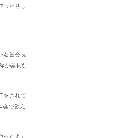
作ったりし
が名誉会長
呼称が会長な
行をされて
忘年会で飲ん
やったよ』