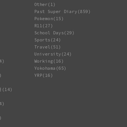
Other(1)
Past Super Diary(859)
Pokemon(15)
R11(27)
School Days(29)
Sports(24)
Travel(51)
University(24)
4)
Working(16)
Yokohama(65)
)
YRP(16)
月(14)
4)
)