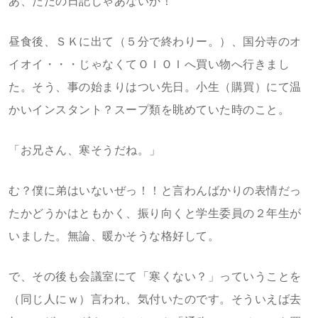
あ、ただの日記じゃあないか！
昼食後、ＳＫに出て（５分で終わりー。）、国分寺のオ
イオイ・・・じゃなくてＯＩＯＩへ買い物へ行きまし
た。そう、事の始まりはつい先日。小生（購買）にて温
かいインスタント？スープ類を眺めていた時のこと。
「お兄さん、寒そうだね。」
む？僕に弟はいないぜっ！！と言わんばかりの表情だっ
たかどうかはともかく、振り向くと学生委員の２年生が
いました。無論、暖かそうな格好して。
で、その後も会議室にて「寒くない？」っていうことを
（同じ人にｗ）言われ、気付いたのです。そういえば去