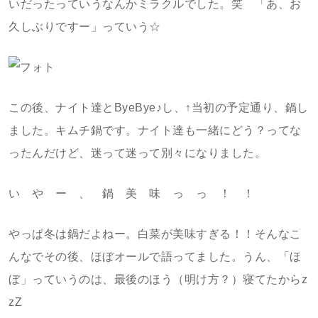
いだったっていうなんかミラクルでした。笑 「あ、お
久しぶりですー」っていう☆
この後、ナイト達とByeBye♪し、↑当初の予定通り、鍋し
ました。キムチ鍋です。ナイト達も一緒にどう？ってな
ったんだけど、迷って迷って別々になりました。
い や ー 、 鍋 美 味 っ っ ！ ！
やっぱ冬は鍋だよねー。白菜が美味すぎる！！そんなこ
んなでその後、ほぼオールで語ってました。うん、「ほ
ぼ」っていうのは、最後のほう（明け方？）寝てたからz
zZ