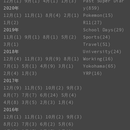
12月(1)
9月(1)
4月(1)
1月(3)
Past Super Diar
2020年
y(859)
12月(1)
11月(1)
8月(4)
2月(1)
Pokemon(15)
1月(2)
R11(27)
2019年
School Days(29)
11月(1)
9月(1)
8月(1)
5月(2)
Sports(24)
3月(1)
Travel(51)
2018年
University(24)
12月(4)
11月(3)
9月(9)
8月(1)
Working(16)
7月(1)
5月(1)
4月(9)
3月(1)
Yokohama(65)
2月(4)
1月(3)
YRP(16)
2017年
12月(9)
11月(5)
10月(2)
9月(3)
8月(7)
7月(7)
6月(24)
5月(4)
4月(8)
3月(5)
2月(3)
1月(4)
2016年
12月(1)
11月(1)
10月(2)
9月(3)
8月(2)
7月(3)
6月(2)
5月(6)