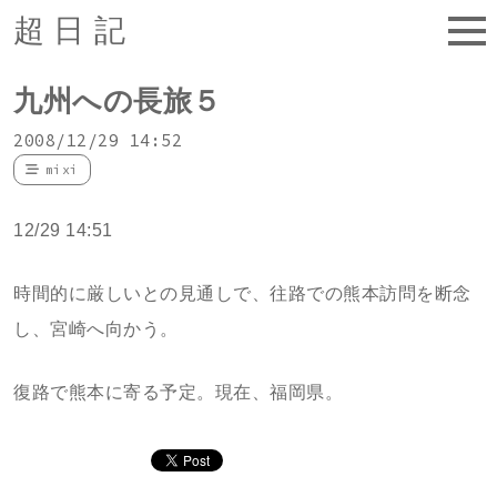
超日記
九州への長旅５
2008/12/29 14:52
mixi
12/29 14:51
時間的に厳しいとの見通しで、往路での熊本訪問を断念
し、宮崎へ向かう。
復路で熊本に寄る予定。現在、福岡県。