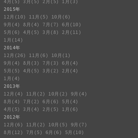
4月(5)
3月(5)
2月(5)
1月(3)
2015年
12月(10)
11月(5)
10月(6)
9月(4)
8月(4)
7月(7)
6月(10)
5月(6)
4月(5)
3月(8)
2月(11)
1月(14)
2014年
12月(26)
11月(6)
10月(1)
9月(4)
8月(3)
7月(3)
6月(4)
5月(5)
4月(5)
3月(2)
2月(4)
1月(4)
2013年
12月(4)
11月(2)
10月(2)
9月(4)
8月(4)
7月(2)
6月(6)
5月(4)
4月(5)
3月(4)
2月(5)
1月(6)
2012年
12月(6)
11月(2)
10月(5)
9月(7)
8月(12)
7月(5)
6月(6)
5月(10)