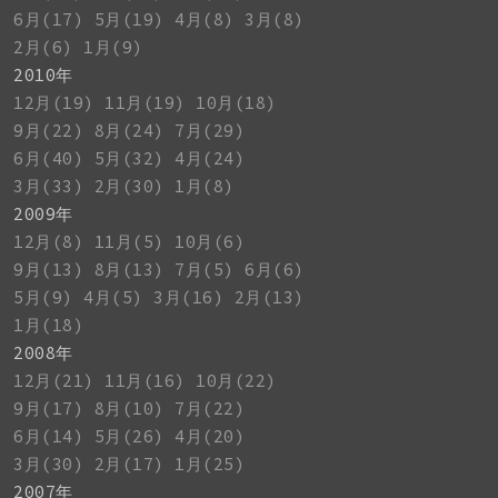
6月(17)
5月(19)
4月(8)
3月(8)
2月(6)
1月(9)
2010年
12月(19)
11月(19)
10月(18)
9月(22)
8月(24)
7月(29)
6月(40)
5月(32)
4月(24)
3月(33)
2月(30)
1月(8)
2009年
12月(8)
11月(5)
10月(6)
9月(13)
8月(13)
7月(5)
6月(6)
5月(9)
4月(5)
3月(16)
2月(13)
1月(18)
2008年
12月(21)
11月(16)
10月(22)
9月(17)
8月(10)
7月(22)
6月(14)
5月(26)
4月(20)
3月(30)
2月(17)
1月(25)
2007年