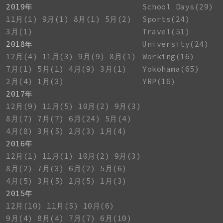
2019年
School Days(29)
11月(1)
9月(1)
8月(1)
5月(2)
Sports(24)
3月(1)
Travel(51)
2018年
University(24)
12月(4)
11月(3)
9月(9)
8月(1)
Working(16)
7月(1)
5月(1)
4月(9)
3月(1)
Yokohama(65)
2月(4)
1月(3)
YRP(16)
2017年
12月(9)
11月(5)
10月(2)
9月(3)
8月(7)
7月(7)
6月(24)
5月(4)
4月(8)
3月(5)
2月(3)
1月(4)
2016年
12月(1)
11月(1)
10月(2)
9月(3)
8月(2)
7月(3)
6月(2)
5月(6)
4月(5)
3月(5)
2月(5)
1月(3)
2015年
12月(10)
11月(5)
10月(6)
9月(4)
8月(4)
7月(7)
6月(10)