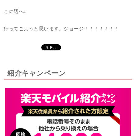
この辺へ↓
行ってこようと思います。ジョージ！！！！！！！
紹介キャンペーン