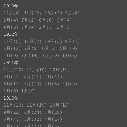
2013年
12月(4)
11月(2)
10月(2)
9月(4)
8月(4)
7月(2)
6月(6)
5月(4)
4月(5)
3月(4)
2月(5)
1月(6)
2012年
12月(6)
11月(2)
10月(5)
9月(7)
8月(12)
7月(5)
6月(6)
5月(10)
4月(9)
3月(14)
2月(10)
1月(8)
2011年
12月(10)
11月(10)
10月(19)
9月(21)
8月(11)
7月(14)
6月(17)
5月(19)
4月(8)
3月(8)
2月(6)
1月(9)
2010年
12月(19)
11月(19)
10月(18)
9月(22)
8月(24)
7月(29)
6月(40)
5月(32)
4月(24)
3月(33)
2月(30)
1月(8)