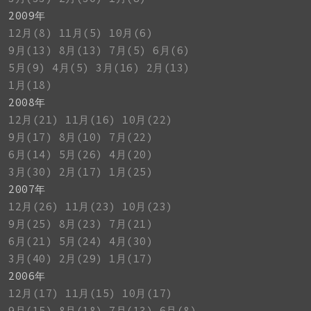
2009年
12月(8)
11月(5)
10月(6)
9月(13)
8月(13)
7月(5)
6月(6)
5月(9)
4月(5)
3月(16)
2月(13)
1月(18)
2008年
12月(21)
11月(16)
10月(22)
9月(17)
8月(10)
7月(22)
6月(14)
5月(26)
4月(20)
3月(30)
2月(17)
1月(25)
2007年
12月(26)
11月(23)
10月(23)
9月(25)
8月(23)
7月(21)
6月(21)
5月(24)
4月(30)
3月(40)
2月(29)
1月(17)
2006年
12月(17)
11月(15)
10月(17)
9月(15)
8月(18)
7月(13)
6月(8)