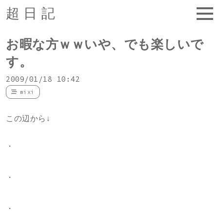
超日記
お暇な方ｗｗいや、でも楽しいで
す。
2009/01/18 10:42
mixi
この辺から↓
・
・
・