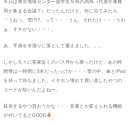
今日は東京地域センター留学生ＮＷの内局（代表や事務
局が集まる会議？）だったんだけど、外に出てみたら、
「うおっ、雪!?!?」って・・・うん、それだけ・・・うわ
ぁ、オチがない・・・。
あ、手袋を水溜りに落として萎えました。。。
しかし久々に実家近くのバス停から乗ったけど、あの時
間帯は一時間に3本だったっけか・・・雪の中、傘とiPod
を持って待ちました。イヤホン壊れて買い直したやつの
コードが短いんだよねー。
延長するやつ買おうかな・・・音量とか変えられる機能
が付いてるとGOOD