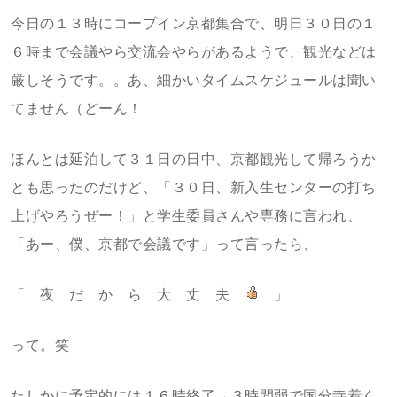
今日の１３時にコープイン京都集合で、明日３０日の１
６時まで会議やら交流会やらがあるようで、観光などは
厳しそうです。。あ、細かいタイムスケジュールは聞い
てません（どーん！
ほんとは延泊して３１日の日中、京都観光して帰ろうか
とも思ったのだけど、「３０日、新入生センターの打ち
上げやろうぜー！」と学生委員さんや専務に言われ、
「あー、僕、京都で会議です」って言ったら、
「 夜 だ か ら 大 丈 夫
」
って。笑
たしかに予定的には１６時終了→３時間弱で国分寺着く