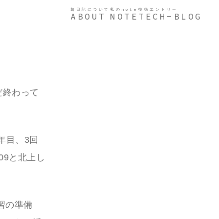
超日記について
私のnote
技術エントリー
ABOUT
NOTE
TECH-BLOG
だ終わって
年目、3回
09と北上し
習の準備