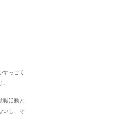
かすっごく
じ。
就職活動と
ないし、そ