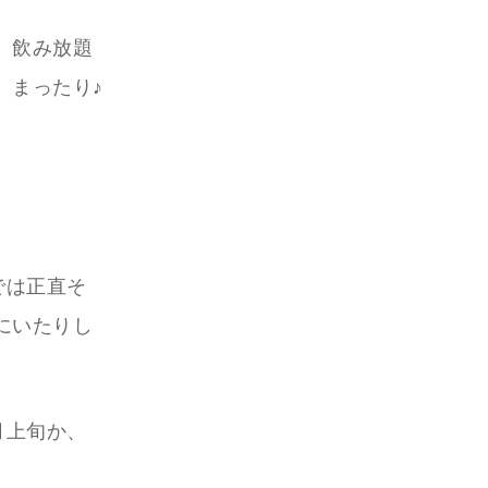
）飲み放題
。まったり♪
では正直そ
にいたりし
月上旬か、