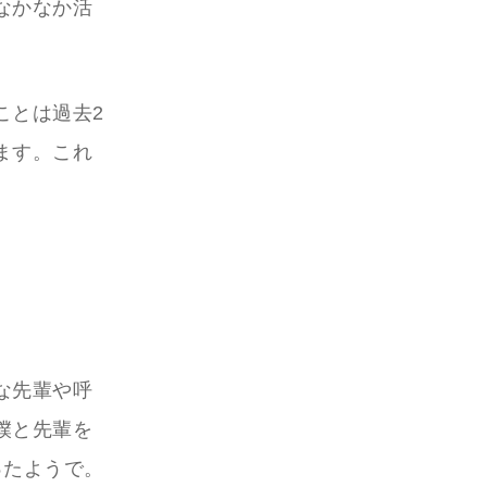
なかなか活
ことは過去2
ます。これ
な先輩や呼
僕と先輩を
ったようで。