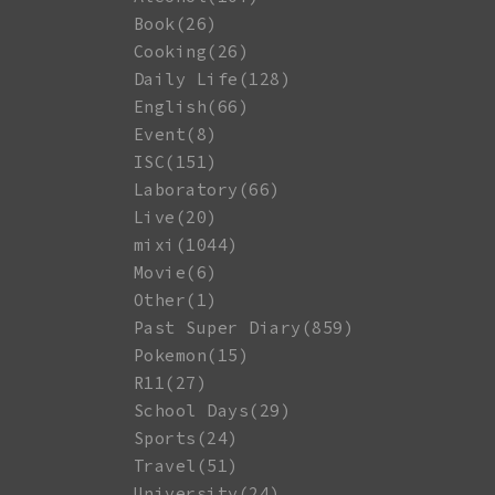
Book(26)
Cooking(26)
Daily Life(128)
English(66)
Event(8)
ISC(151)
Laboratory(66)
Live(20)
mixi(1044)
Movie(6)
Other(1)
Past Super Diary(859)
Pokemon(15)
R11(27)
School Days(29)
Sports(24)
Travel(51)
University(24)