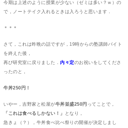
今期は上述のように授業が少ない（ゼミは多い？ｗ）の
で，ノートテイク入れるときは入ろうと思います．
＊＊＊
さて，これは昨晩の話ですが，19時からの塾講師バイト
を終えた後，
再び研究室に戻りました．
内々定
のお祝いをしてくださ
ったのと，
牛丼250円！
いやー，吉野家と松屋が
牛丼並盛250円
ってことで，
「これは食べるしかない！」
となり，
急きょ（？），牛丼食べ比べ祭りの開催が決定しまし