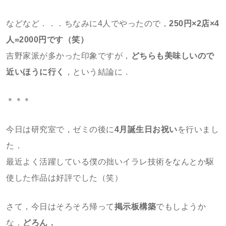
などなど．．．ちなみに4人でやったので，
250円×2店×4
人=2000円です（笑）
吉野家派が多かった印象ですが，
どちらも美味しいので
近いほうに行く
，という結論に．
＊＊＊
今日は研究室で，ゼミの後に
4月誕生日お祝い
を行いまし
た．
最近よく活躍している僕の拙いイラレ技術をなんとか駆
使した作品は好評でした（笑）
さて，今日はそろそろ帰って
掲示板構築
でもしようか
な．
どろん．