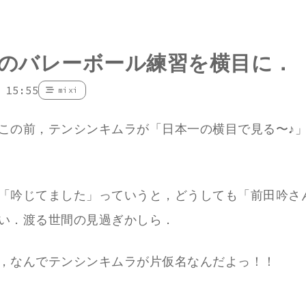
のバレーボール練習を横目に．
 15:55
mixi
この前，テンシンキムラが「日本一の横目で見る〜♪
「吟じてました」っていうと，どうしても「前田吟さ
い．渡る世間の見過ぎかしら．
，なんでテンシンキムラが片仮名なんだよっ！！