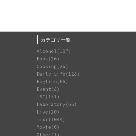
カテゴリ一覧
Alcohol(107)
Book(26)
Cooking(26)
Daily Life(128)
English(66)
Event(8)
ISC(151)
Laboratory(66)
Live(20)
mixi(1044)
Movie(6)
Other(1)