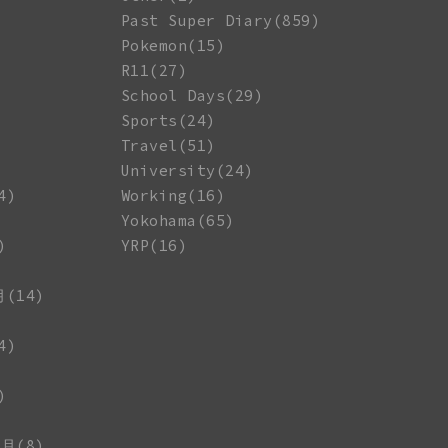
Past Super Diary(859)
Pokemon(15)
R11(27)
School Days(29)
Sports(24)
Travel(51)
University(24)
4)
Working(16)
Yokohama(65)
)
YRP(16)
月(14)
4)
)
1月(8)