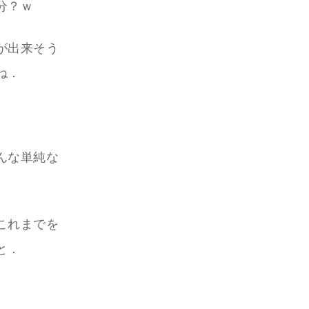
分？ｗ
が出来そう
ね．
んな単純な
これまでを
と．