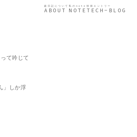
超日記について
私のnote
技術エントリー
ABOUT
NOTE
TECH-BLOG
」って吟じて
ん」しか浮