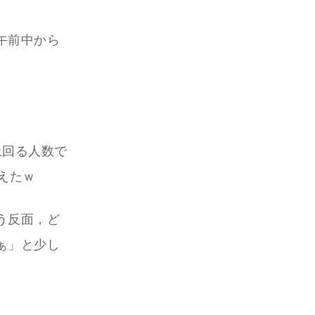
午前中から
上回る人数で
えたｗ
う反面，ど
ぁ」と少し