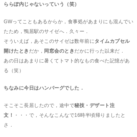
ららぽ内じゃないっていう（笑）
GWってこともあるからか，食事処があまりにも混んでい
たため，鴨居駅のサイゼへ．久々ー．
そういえば，あそこのサイゼは数年前に
タイムカプセル
開けたとき
だか，
同窓会のとき
だかに行った以来だ．
あの日はあまりに暑くてトマト的なもの食べた記憶があ
る（笑）
ちなみに今日はハンバーグでした．
そこそこ長居したので，途中で
秘技・デザート注
文！
・・・で，そんなこんなで16時半頃帰りましたと
さ．