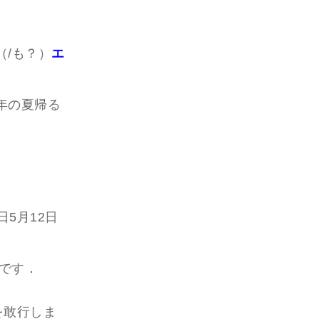
/も？）
エ
年の夏帰る
日5月12日
です．
を敢行しま