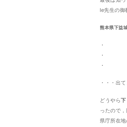
最後は知っ
le先生の
熊本県下益
・
・
・
・・・出て
どうやら
下
ったので，
県庁所在地