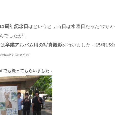
11周年記念日
はというと，当日は水曜日だったのでミ
んでしたが，
生は
卒業アルバム用の写真撮影
を行いました．15時15
館で寝坊遅刻したけどｗ）
カメでも撮ってもらいました．