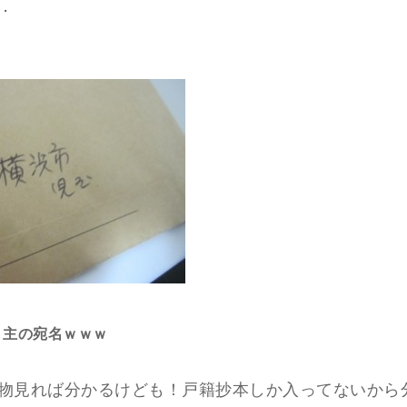
．
り主の宛名ｗｗｗ
物見れば分かるけども！戸籍抄本しか入ってないから