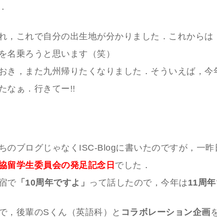
．
れ，これで自分の出生地が分かりました．これからは（
を名乗ろうと思います（笑）
おき，また九州帰りたくなりました．そういえば，今
たなぁ．行きてー!!
ちのブログじゃなくISC-Blogに書いたのですが，一昨
協留学生委員会の発足記念日
でした．
宿で
「10周年ですよ」
って話したので，今年は
11周年
で，後輩のSくん（英語科）と
コラボレーション企画