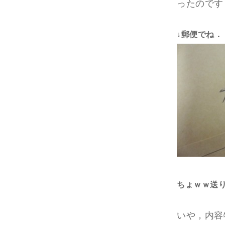
ったのです
↓郵便でね．
ちょｗｗ送
いや，内容