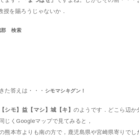
てます，
「まつばせ」
ですよね。しかしその前・・・よ
御教授を賜ろうじゃないか．
城郡 検索
きた答えは・・・
シモマシキグン！
【シモ】益【マシ】城【キ】
のようです．どこら辺か
同じくGoogleマップで見てみると，
の熊本市よりも南の方で，鹿児島県や宮崎県寄りでし