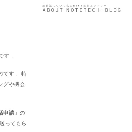
超日記について
私のnote
技術エントリー
ABOUT
NOTE
TECH-BLOG
です．
です． 特
ングや機会
括申請」
の
送ってもら