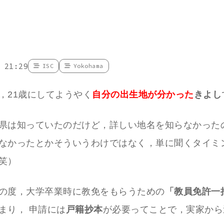
 21:29
ISC
Yokohama
，21歳にしてようやく
自分の出生地が分かった
きよし
県は知っていたのだけど，詳しい地名を知らなかったの
なかったとかそういうわけではなく，単に聞くタイミ
笑）
の度，大学卒業時に教免をもらうための
「教員免許一
まり， 申請には
戸籍抄本
が必要ってことで，実家から