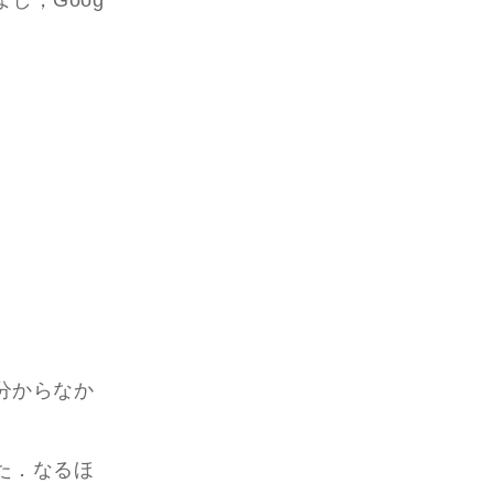
し，Goog
分からなか
た．なるほ