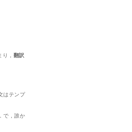
まり，
翻訳
文はテンプ
．で，誰か