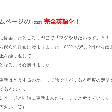
ームページの
完全英語化
！
（ほぼ）
に提案したところ，即答で
「マジやりたいっす」
と！
ら僕らの計画は始まりました．GW中の5月2日から始
正
を繰り返して，
となるよう心掛けました．
更新はどうするのか，って話ですが，ある程度の定型
てあるので，
語ページと同時に更新出来たら．．．と考えています
下さい（笑）