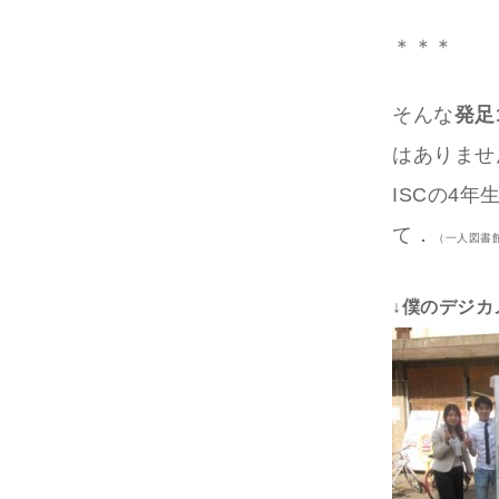
＊＊＊
そんな
発足
はありませ
ISCの4年
て．
（一人図書
↓僕のデジ