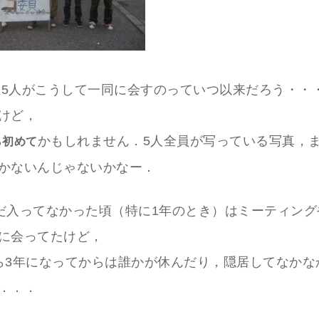
年生5人がこうして一同に会すのっていつ以来だろう・・
けど，
かもしれません．5人全員が写っている写真，ま
ら初めて
かないんじゃないかなー．
だ入ってなかった頃（特に1年のとき）はミーティング
に会ってたけど，
ら3年になってからは誰かが休んだり，隠居してなかな
．．．